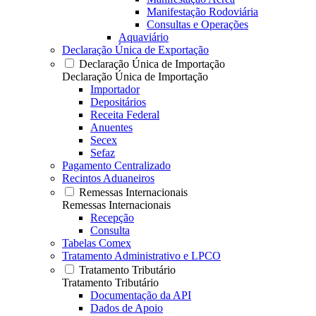
Manifestação Rodoviária
Consultas e Operações
Aquaviário
Declaração Única de Exportação
Declaração Única de Importação
Declaração Única de Importação
Importador
Depositários
Receita Federal
Anuentes
Secex
Sefaz
Pagamento Centralizado
Recintos Aduaneiros
Remessas Internacionais
Remessas Internacionais
Recepção
Consulta
Tabelas Comex
Tratamento Administrativo e LPCO
Tratamento Tributário
Tratamento Tributário
Documentação da API
Dados de Apoio