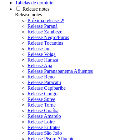
Tabelas de domínio
Release notes
Release notes
Próxima release ↗
Release Paraná
Release Zambeze
Release Negro/Purus
Release Tocantins
Release Inn
Release Volga
Release Hamza
Release Apa
Release Paranapanema Afluentes
Release Reno
Release Paracatu
Release Capibaribe
Release Congo
Release Spree
Release Torne
Release Guaíba
Release Amarelo
Release Loire
Release Eufrates
Release São João
Release Pisom Afluente