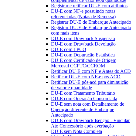
complementar de valor e/ou quantidade
Registrar e retificar DU-E com atributos
DU-E com NF-e possuindo notas
referenciadas (Notas de Remessa)
Registrar DU-E de Embarque Antecipado
Registrar DU-E de Embarque Antecipado
com mais itens
DU-E com Drawback Suspensão
DU-E com Drawback Devolução
DU-E com LPCO
DU-E com Depuração Estatística
DU-E com Certificado de Origem
Mercosul CCPTC/CCROM
Retificar DU-E com NF-e Antes do ACD
Retificar DU-E com NF-e pós ACD
Retificar DU-E pós-acd para diminuição
de valor e quantidade
DU-E com Tratamento Tributário
DU-E com Operação Consorciada
DU-E sem nota com Detalhamento de
Operação diferente de Embarque
Antecipado
DU-E com Drawback Isenção - Vincular
Ato Concessório após averbação
DU-E sem Nota Completa