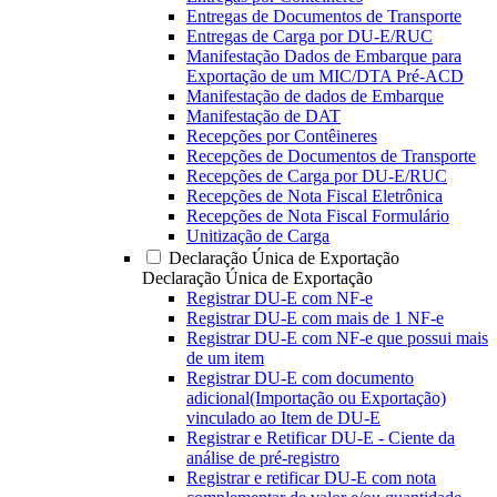
Entregas de Documentos de Transporte
Entregas de Carga por DU-E/RUC
Manifestação Dados de Embarque para
Exportação de um MIC/DTA Pré-ACD
Manifestação de dados de Embarque
Manifestação de DAT
Recepções por Contêineres
Recepções de Documentos de Transporte
Recepções de Carga por DU-E/RUC
Recepções de Nota Fiscal Eletrônica
Recepções de Nota Fiscal Formulário
Unitização de Carga
Declaração Única de Exportação
Declaração Única de Exportação
Registrar DU-E com NF-e
Registrar DU-E com mais de 1 NF-e
Registrar DU-E com NF-e que possui mais
de um item
Registrar DU-E com documento
adicional(Importação ou Exportação)
vinculado ao Item de DU-E
Registrar e Retificar DU-E - Ciente da
análise de pré-registro
Registrar e retificar DU-E com nota