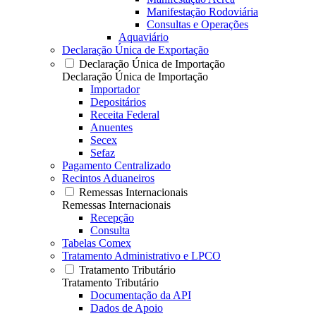
Manifestação Rodoviária
Consultas e Operações
Aquaviário
Declaração Única de Exportação
Declaração Única de Importação
Declaração Única de Importação
Importador
Depositários
Receita Federal
Anuentes
Secex
Sefaz
Pagamento Centralizado
Recintos Aduaneiros
Remessas Internacionais
Remessas Internacionais
Recepção
Consulta
Tabelas Comex
Tratamento Administrativo e LPCO
Tratamento Tributário
Tratamento Tributário
Documentação da API
Dados de Apoio