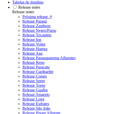
Tabelas de domínio
Release notes
Release notes
Próxima release ↗
Release Paraná
Release Zambeze
Release Negro/Purus
Release Tocantins
Release Inn
Release Volga
Release Hamza
Release Apa
Release Paranapanema Afluentes
Release Reno
Release Paracatu
Release Capibaribe
Release Congo
Release Spree
Release Torne
Release Guaíba
Release Amarelo
Release Loire
Release Eufrates
Release São João
Release Pisom Afluente