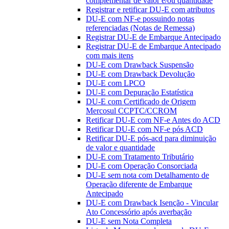
complementar de valor e/ou quantidade
Registrar e retificar DU-E com atributos
DU-E com NF-e possuindo notas
referenciadas (Notas de Remessa)
Registrar DU-E de Embarque Antecipado
Registrar DU-E de Embarque Antecipado
com mais itens
DU-E com Drawback Suspensão
DU-E com Drawback Devolução
DU-E com LPCO
DU-E com Depuração Estatística
DU-E com Certificado de Origem
Mercosul CCPTC/CCROM
Retificar DU-E com NF-e Antes do ACD
Retificar DU-E com NF-e pós ACD
Retificar DU-E pós-acd para diminuição
de valor e quantidade
DU-E com Tratamento Tributário
DU-E com Operação Consorciada
DU-E sem nota com Detalhamento de
Operação diferente de Embarque
Antecipado
DU-E com Drawback Isenção - Vincular
Ato Concessório após averbação
DU-E sem Nota Completa