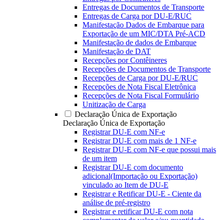
Entregas de Documentos de Transporte
Entregas de Carga por DU-E/RUC
Manifestação Dados de Embarque para
Exportação de um MIC/DTA Pré-ACD
Manifestação de dados de Embarque
Manifestação de DAT
Recepções por Contêineres
Recepções de Documentos de Transporte
Recepções de Carga por DU-E/RUC
Recepções de Nota Fiscal Eletrônica
Recepções de Nota Fiscal Formulário
Unitização de Carga
Declaração Única de Exportação
Declaração Única de Exportação
Registrar DU-E com NF-e
Registrar DU-E com mais de 1 NF-e
Registrar DU-E com NF-e que possui mais
de um item
Registrar DU-E com documento
adicional(Importação ou Exportação)
vinculado ao Item de DU-E
Registrar e Retificar DU-E - Ciente da
análise de pré-registro
Registrar e retificar DU-E com nota