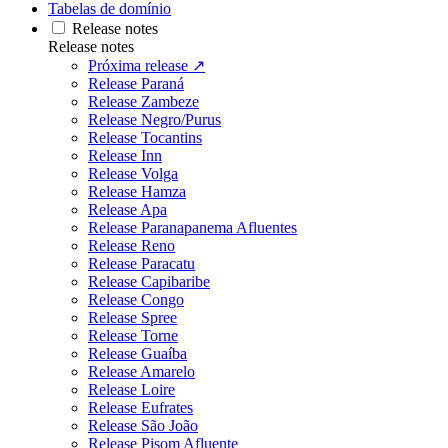
Tabelas de domínio
Release notes
Release notes
Próxima release ↗
Release Paraná
Release Zambeze
Release Negro/Purus
Release Tocantins
Release Inn
Release Volga
Release Hamza
Release Apa
Release Paranapanema Afluentes
Release Reno
Release Paracatu
Release Capibaribe
Release Congo
Release Spree
Release Torne
Release Guaíba
Release Amarelo
Release Loire
Release Eufrates
Release São João
Release Pisom Afluente