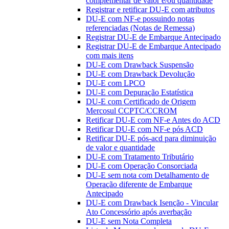
complementar de valor e/ou quantidade
Registrar e retificar DU-E com atributos
DU-E com NF-e possuindo notas
referenciadas (Notas de Remessa)
Registrar DU-E de Embarque Antecipado
Registrar DU-E de Embarque Antecipado
com mais itens
DU-E com Drawback Suspensão
DU-E com Drawback Devolução
DU-E com LPCO
DU-E com Depuração Estatística
DU-E com Certificado de Origem
Mercosul CCPTC/CCROM
Retificar DU-E com NF-e Antes do ACD
Retificar DU-E com NF-e pós ACD
Retificar DU-E pós-acd para diminuição
de valor e quantidade
DU-E com Tratamento Tributário
DU-E com Operação Consorciada
DU-E sem nota com Detalhamento de
Operação diferente de Embarque
Antecipado
DU-E com Drawback Isenção - Vincular
Ato Concessório após averbação
DU-E sem Nota Completa