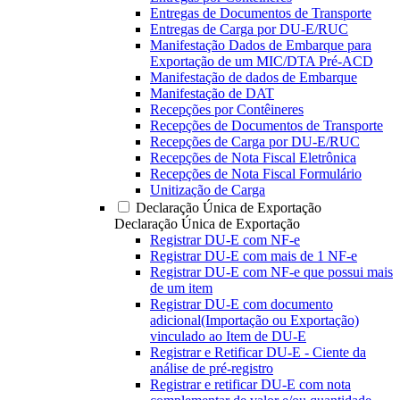
Entregas de Documentos de Transporte
Entregas de Carga por DU-E/RUC
Manifestação Dados de Embarque para
Exportação de um MIC/DTA Pré-ACD
Manifestação de dados de Embarque
Manifestação de DAT
Recepções por Contêineres
Recepções de Documentos de Transporte
Recepções de Carga por DU-E/RUC
Recepções de Nota Fiscal Eletrônica
Recepções de Nota Fiscal Formulário
Unitização de Carga
Declaração Única de Exportação
Declaração Única de Exportação
Registrar DU-E com NF-e
Registrar DU-E com mais de 1 NF-e
Registrar DU-E com NF-e que possui mais
de um item
Registrar DU-E com documento
adicional(Importação ou Exportação)
vinculado ao Item de DU-E
Registrar e Retificar DU-E - Ciente da
análise de pré-registro
Registrar e retificar DU-E com nota