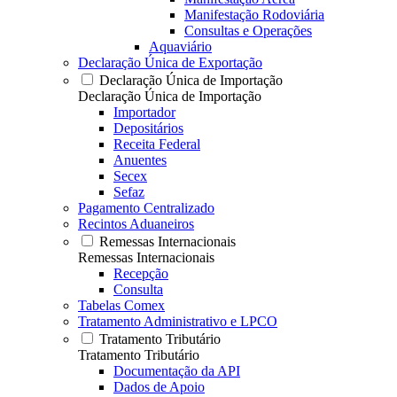
Manifestação Rodoviária
Consultas e Operações
Aquaviário
Declaração Única de Exportação
Declaração Única de Importação
Declaração Única de Importação
Importador
Depositários
Receita Federal
Anuentes
Secex
Sefaz
Pagamento Centralizado
Recintos Aduaneiros
Remessas Internacionais
Remessas Internacionais
Recepção
Consulta
Tabelas Comex
Tratamento Administrativo e LPCO
Tratamento Tributário
Tratamento Tributário
Documentação da API
Dados de Apoio