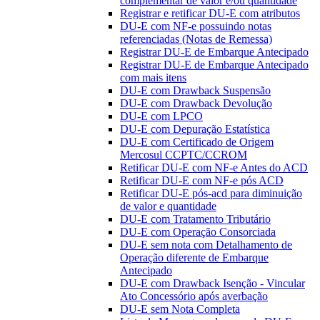
complementar de valor e/ou quantidade
Registrar e retificar DU-E com atributos
DU-E com NF-e possuindo notas
referenciadas (Notas de Remessa)
Registrar DU-E de Embarque Antecipado
Registrar DU-E de Embarque Antecipado
com mais itens
DU-E com Drawback Suspensão
DU-E com Drawback Devolução
DU-E com LPCO
DU-E com Depuração Estatística
DU-E com Certificado de Origem
Mercosul CCPTC/CCROM
Retificar DU-E com NF-e Antes do ACD
Retificar DU-E com NF-e pós ACD
Retificar DU-E pós-acd para diminuição
de valor e quantidade
DU-E com Tratamento Tributário
DU-E com Operação Consorciada
DU-E sem nota com Detalhamento de
Operação diferente de Embarque
Antecipado
DU-E com Drawback Isenção - Vincular
Ato Concessório após averbação
DU-E sem Nota Completa