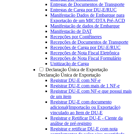
Entregas de Documentos de Transporte
Entregas de Carga por DU-E/RUC
Manifestação Dados de Embarque para
Exportação de um MIC/DTA Pré-ACD
Manifestação de dados de Embarque
Manifestação de DAT
Recepções por Contêineres
Recepções de Documentos de Transporte
Recepções de Carga por DU-E/RUC
Recepções de Nota Fiscal Eletrônica
Recepções de Nota Fiscal Formulário
Unitização de Carga
Declaração Única de Exportação
Declaração Única de Exportação
Registrar DU-E com NF-e
Registrar DU-E com mais de 1 NF-e
Registrar DU-E com NF-e que possui mais
de um item
Registrar DU-E com documento
adicional(Importação ou Exportação)
vinculado ao Item de DU-E
Registrar e Retificar DU-E - Ciente da
análise de pré-registro
Registrar e retificar DU-E com nota