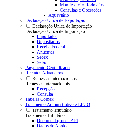
Manifestação Rodoviária
Consultas e Operações
Aquaviário
Declaração Única de Exportação
Declaração Única de Importação
Declaração Única de Importação
Importador
Depositários
Receita Federal
Anuentes
Secex
Sefaz
Pagamento Centralizado
Recintos Aduaneiros
Remessas Internacionais
Remessas Internacionais
Recepção
Consulta
Tabelas Comex
Tratamento Administrativo e LPCO
Tratamento Tributário
Tratamento Tributário
Documentação da API
Dados de Apoio