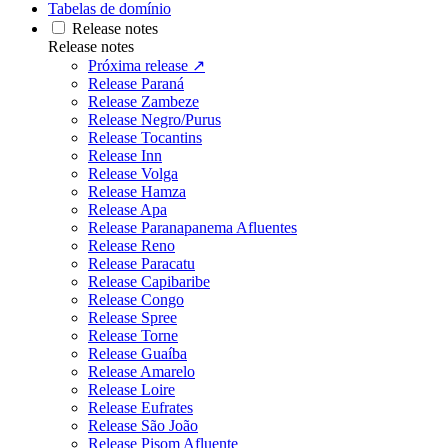
Tabelas de domínio
Release notes
Release notes
Próxima release ↗
Release Paraná
Release Zambeze
Release Negro/Purus
Release Tocantins
Release Inn
Release Volga
Release Hamza
Release Apa
Release Paranapanema Afluentes
Release Reno
Release Paracatu
Release Capibaribe
Release Congo
Release Spree
Release Torne
Release Guaíba
Release Amarelo
Release Loire
Release Eufrates
Release São João
Release Pisom Afluente