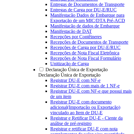
Entregas de Documentos de Transporte
Entregas de Carga por DU-E/RUC
Manifestação Dados de Embarque para
Exportação de um MIC/DTA Pré-ACD
Manifestação de dados de Embarque
Manifestação de DAT
Recepções por Contêineres
Recepções de Documentos de Transporte
Recepções de Carga por DU-E/RUC
Recepções de Nota Fiscal Eletrônica
Recepções de Nota Fiscal Formulário
Unitização de Carga
Declaração Única de Exportação
Declaração Única de Exportação
Registrar DU-E com NF-e
Registrar DU-E com mais de 1 NF-e
Registrar DU-E com NF-e que possui mais
de um item
Registrar DU-E com documento
adicional(Importação ou Exportação)
vinculado ao Item de DU-E
Registrar e Retificar DU-E - Ciente da
análise de pré-registro
Registrar e retificar DU-E com nota