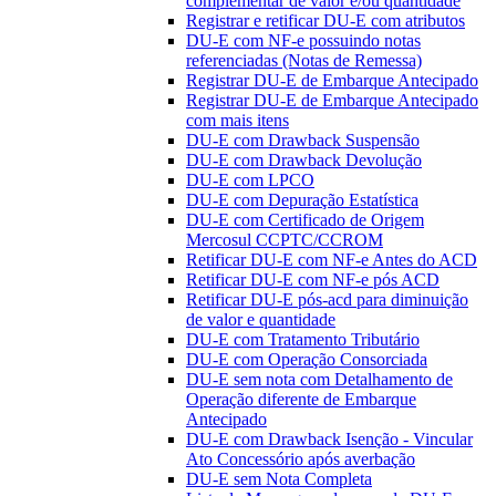
complementar de valor e/ou quantidade
Registrar e retificar DU-E com atributos
DU-E com NF-e possuindo notas
referenciadas (Notas de Remessa)
Registrar DU-E de Embarque Antecipado
Registrar DU-E de Embarque Antecipado
com mais itens
DU-E com Drawback Suspensão
DU-E com Drawback Devolução
DU-E com LPCO
DU-E com Depuração Estatística
DU-E com Certificado de Origem
Mercosul CCPTC/CCROM
Retificar DU-E com NF-e Antes do ACD
Retificar DU-E com NF-e pós ACD
Retificar DU-E pós-acd para diminuição
de valor e quantidade
DU-E com Tratamento Tributário
DU-E com Operação Consorciada
DU-E sem nota com Detalhamento de
Operação diferente de Embarque
Antecipado
DU-E com Drawback Isenção - Vincular
Ato Concessório após averbação
DU-E sem Nota Completa