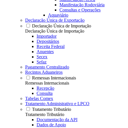
Manifestação Rodoviária
Consultas e Operações
Aquaviário
Declaração Única de Exportação
Declaração Única de Importação
Declaração Única de Importação
Importador
Depositários
Receita Federal
Anuentes
Secex
Sefaz
Pagamento Centralizado
Recintos Aduaneiros
Remessas Internacionais
Remessas Internacionais
Recepção
Consulta
Tabelas Comex
Tratamento Administrativo e LPCO
Tratamento Tributário
Tratamento Tributário
Documentação da API
Dados de Apoio