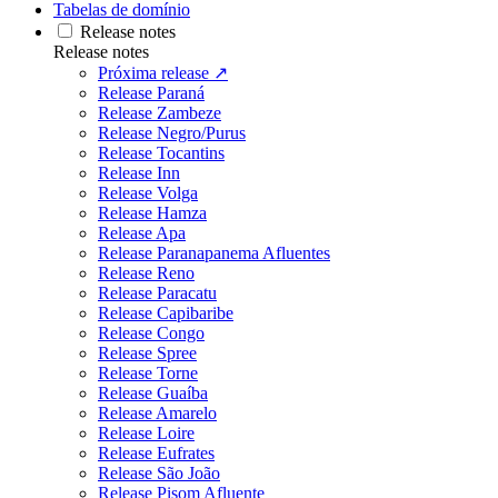
Tabelas de domínio
Release notes
Release notes
Próxima release ↗
Release Paraná
Release Zambeze
Release Negro/Purus
Release Tocantins
Release Inn
Release Volga
Release Hamza
Release Apa
Release Paranapanema Afluentes
Release Reno
Release Paracatu
Release Capibaribe
Release Congo
Release Spree
Release Torne
Release Guaíba
Release Amarelo
Release Loire
Release Eufrates
Release São João
Release Pisom Afluente