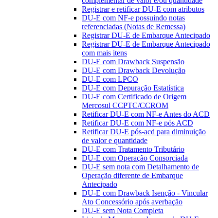
complementar de valor e/ou quantidade
Registrar e retificar DU-E com atributos
DU-E com NF-e possuindo notas
referenciadas (Notas de Remessa)
Registrar DU-E de Embarque Antecipado
Registrar DU-E de Embarque Antecipado
com mais itens
DU-E com Drawback Suspensão
DU-E com Drawback Devolução
DU-E com LPCO
DU-E com Depuração Estatística
DU-E com Certificado de Origem
Mercosul CCPTC/CCROM
Retificar DU-E com NF-e Antes do ACD
Retificar DU-E com NF-e pós ACD
Retificar DU-E pós-acd para diminuição
de valor e quantidade
DU-E com Tratamento Tributário
DU-E com Operação Consorciada
DU-E sem nota com Detalhamento de
Operação diferente de Embarque
Antecipado
DU-E com Drawback Isenção - Vincular
Ato Concessório após averbação
DU-E sem Nota Completa