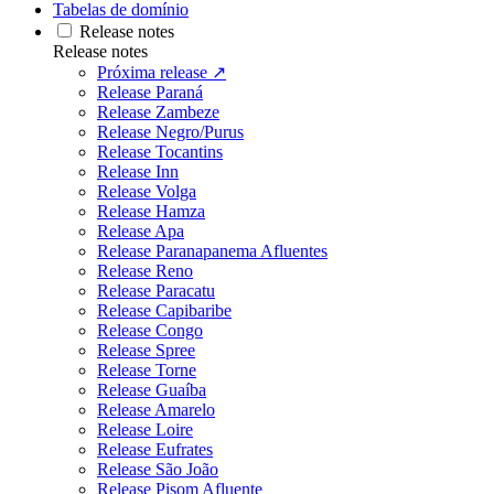
Tabelas de domínio
Release notes
Release notes
Próxima release ↗
Release Paraná
Release Zambeze
Release Negro/Purus
Release Tocantins
Release Inn
Release Volga
Release Hamza
Release Apa
Release Paranapanema Afluentes
Release Reno
Release Paracatu
Release Capibaribe
Release Congo
Release Spree
Release Torne
Release Guaíba
Release Amarelo
Release Loire
Release Eufrates
Release São João
Release Pisom Afluente