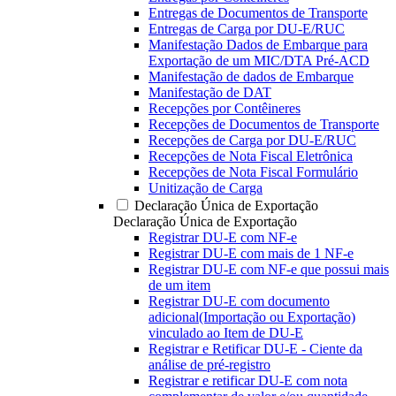
Entregas de Documentos de Transporte
Entregas de Carga por DU-E/RUC
Manifestação Dados de Embarque para
Exportação de um MIC/DTA Pré-ACD
Manifestação de dados de Embarque
Manifestação de DAT
Recepções por Contêineres
Recepções de Documentos de Transporte
Recepções de Carga por DU-E/RUC
Recepções de Nota Fiscal Eletrônica
Recepções de Nota Fiscal Formulário
Unitização de Carga
Declaração Única de Exportação
Declaração Única de Exportação
Registrar DU-E com NF-e
Registrar DU-E com mais de 1 NF-e
Registrar DU-E com NF-e que possui mais
de um item
Registrar DU-E com documento
adicional(Importação ou Exportação)
vinculado ao Item de DU-E
Registrar e Retificar DU-E - Ciente da
análise de pré-registro
Registrar e retificar DU-E com nota