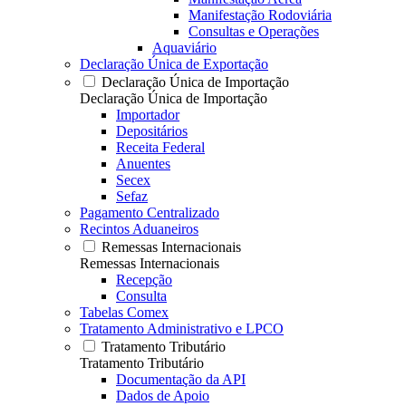
Manifestação Rodoviária
Consultas e Operações
Aquaviário
Declaração Única de Exportação
Declaração Única de Importação
Declaração Única de Importação
Importador
Depositários
Receita Federal
Anuentes
Secex
Sefaz
Pagamento Centralizado
Recintos Aduaneiros
Remessas Internacionais
Remessas Internacionais
Recepção
Consulta
Tabelas Comex
Tratamento Administrativo e LPCO
Tratamento Tributário
Tratamento Tributário
Documentação da API
Dados de Apoio