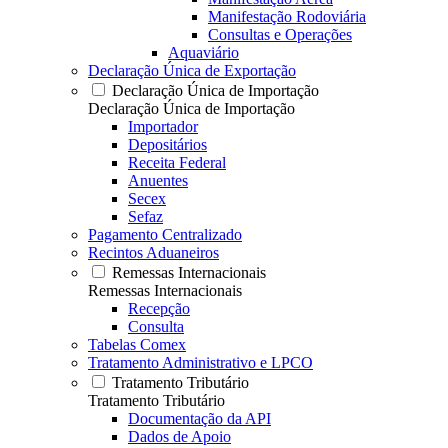
Manifestação Rodoviária
Consultas e Operações
Aquaviário
Declaração Única de Exportação
Declaração Única de Importação
Declaração Única de Importação
Importador
Depositários
Receita Federal
Anuentes
Secex
Sefaz
Pagamento Centralizado
Recintos Aduaneiros
Remessas Internacionais
Remessas Internacionais
Recepção
Consulta
Tabelas Comex
Tratamento Administrativo e LPCO
Tratamento Tributário
Tratamento Tributário
Documentação da API
Dados de Apoio