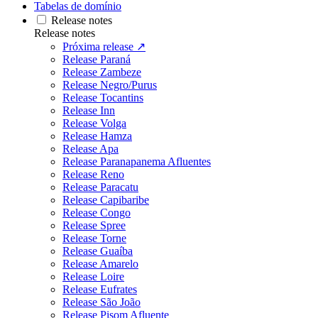
Tabelas de domínio
Release notes
Release notes
Próxima release ↗
Release Paraná
Release Zambeze
Release Negro/Purus
Release Tocantins
Release Inn
Release Volga
Release Hamza
Release Apa
Release Paranapanema Afluentes
Release Reno
Release Paracatu
Release Capibaribe
Release Congo
Release Spree
Release Torne
Release Guaíba
Release Amarelo
Release Loire
Release Eufrates
Release São João
Release Pisom Afluente