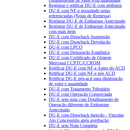
complementar de valor e/ou quantidade
Registrar e retificar DU-E com atributos
DU-E com NF-e possuindo notas
referenciadas (Notas de Remessa)
Registrar DU-E de Embarque Antecipado
Registrar DU-E de Embarque Antecipado
com mais itens
DU-E com Drawback Suspensão
DU-E com Drawback Devolução
DU-E com LPCO
DU-E com Depuração Estatística
DU-E com Certificado de Origem
Mercosul CCPTC/CCROM
Retificar DU-E com NF-e Antes do ACD
Retificar DU-E com NF-e pós ACD
Retificar DU-E pós-acd para diminuição
de valor e quantidade
DU-E com Tratamento Tributário
DU-E com Operação Consorciada
DU-E sem nota com Detalhamento de
Operação diferente de Embarque
Antecipado
DU-E com Drawback Isenção - Vincular
Ato Concessório após averbação
DU-E sem Nota Completa