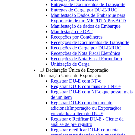
Entregas de Documentos de Transporte
Entregas de Carga por DU-E/RUC
Manifestação Dados de Embarque para
Exportação de um MIC/DTA Pré-ACD
Manifestação de dados de Embarque
Manifestação de DAT
Recepções por Contêineres
Recepções de Documentos de Transporte
Recepções de Carga por DU-E/RUC
Recepções de Nota Fiscal Eletrônica
Recepções de Nota Fiscal Formulário
Unitização de Carga
Declaração Única de Exportação
Declaração Única de Exportação
Registrar DU-E com NF-e
Registrar DU-E com mais de 1 NF-e
Registrar DU-E com NF-e que possui mais
de um item
Registrar DU-E com documento
adicional(Importação ou Exportação)
vinculado ao Item de DU-E
Registrar e Retificar DU-E - Ciente da
análise de pré-registro
Registrar e retificar DU-E com nota