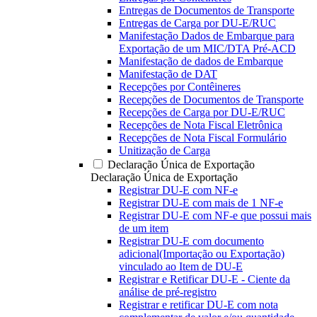
Entregas de Documentos de Transporte
Entregas de Carga por DU-E/RUC
Manifestação Dados de Embarque para
Exportação de um MIC/DTA Pré-ACD
Manifestação de dados de Embarque
Manifestação de DAT
Recepções por Contêineres
Recepções de Documentos de Transporte
Recepções de Carga por DU-E/RUC
Recepções de Nota Fiscal Eletrônica
Recepções de Nota Fiscal Formulário
Unitização de Carga
Declaração Única de Exportação
Declaração Única de Exportação
Registrar DU-E com NF-e
Registrar DU-E com mais de 1 NF-e
Registrar DU-E com NF-e que possui mais
de um item
Registrar DU-E com documento
adicional(Importação ou Exportação)
vinculado ao Item de DU-E
Registrar e Retificar DU-E - Ciente da
análise de pré-registro
Registrar e retificar DU-E com nota