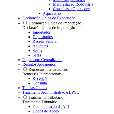
Manifestação Rodoviária
Consultas e Operações
Aquaviário
Declaração Única de Exportação
Declaração Única de Importação
Declaração Única de Importação
Importador
Depositários
Receita Federal
Anuentes
Secex
Sefaz
Pagamento Centralizado
Recintos Aduaneiros
Remessas Internacionais
Remessas Internacionais
Recepção
Consulta
Tabelas Comex
Tratamento Administrativo e LPCO
Tratamento Tributário
Tratamento Tributário
Documentação da API
Dados de Apoio