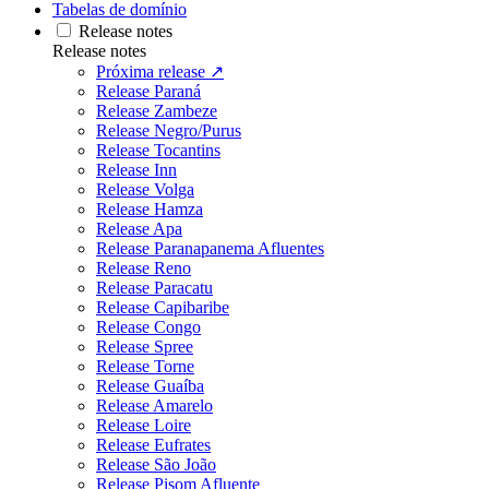
Tabelas de domínio
Release notes
Release notes
Próxima release ↗
Release Paraná
Release Zambeze
Release Negro/Purus
Release Tocantins
Release Inn
Release Volga
Release Hamza
Release Apa
Release Paranapanema Afluentes
Release Reno
Release Paracatu
Release Capibaribe
Release Congo
Release Spree
Release Torne
Release Guaíba
Release Amarelo
Release Loire
Release Eufrates
Release São João
Release Pisom Afluente