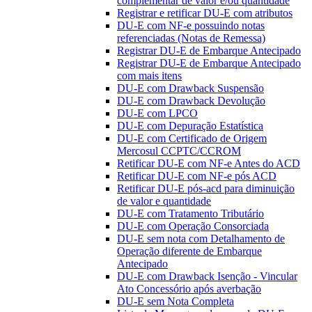
complementar de valor e/ou quantidade
Registrar e retificar DU-E com atributos
DU-E com NF-e possuindo notas
referenciadas (Notas de Remessa)
Registrar DU-E de Embarque Antecipado
Registrar DU-E de Embarque Antecipado
com mais itens
DU-E com Drawback Suspensão
DU-E com Drawback Devolução
DU-E com LPCO
DU-E com Depuração Estatística
DU-E com Certificado de Origem
Mercosul CCPTC/CCROM
Retificar DU-E com NF-e Antes do ACD
Retificar DU-E com NF-e pós ACD
Retificar DU-E pós-acd para diminuição
de valor e quantidade
DU-E com Tratamento Tributário
DU-E com Operação Consorciada
DU-E sem nota com Detalhamento de
Operação diferente de Embarque
Antecipado
DU-E com Drawback Isenção - Vincular
Ato Concessório após averbação
DU-E sem Nota Completa