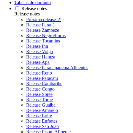
Tabelas de domínio
Release notes
Release notes
Próxima release ↗
Release Paraná
Release Zambeze
Release Negro/Purus
Release Tocantins
Release Inn
Release Volga
Release Hamza
Release Apa
Release Paranapanema Afluentes
Release Reno
Release Paracatu
Release Capibaribe
Release Congo
Release Spree
Release Torne
Release Guaíba
Release Amarelo
Release Loire
Release Eufrates
Release São João
Release Pisom Afluente