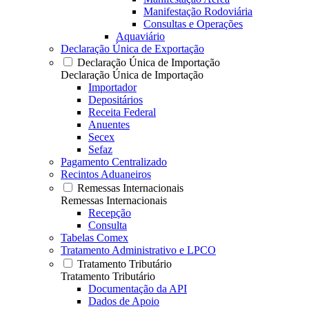
Manifestação Rodoviária
Consultas e Operações
Aquaviário
Declaração Única de Exportação
Declaração Única de Importação
Declaração Única de Importação
Importador
Depositários
Receita Federal
Anuentes
Secex
Sefaz
Pagamento Centralizado
Recintos Aduaneiros
Remessas Internacionais
Remessas Internacionais
Recepção
Consulta
Tabelas Comex
Tratamento Administrativo e LPCO
Tratamento Tributário
Tratamento Tributário
Documentação da API
Dados de Apoio