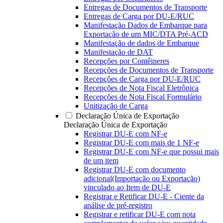
Entregas de Documentos de Transporte
Entregas de Carga por DU-E/RUC
Manifestação Dados de Embarque para
Exportação de um MIC/DTA Pré-ACD
Manifestação de dados de Embarque
Manifestação de DAT
Recepções por Contêineres
Recepções de Documentos de Transporte
Recepções de Carga por DU-E/RUC
Recepções de Nota Fiscal Eletrônica
Recepções de Nota Fiscal Formulário
Unitização de Carga
Declaração Única de Exportação
Declaração Única de Exportação
Registrar DU-E com NF-e
Registrar DU-E com mais de 1 NF-e
Registrar DU-E com NF-e que possui mais
de um item
Registrar DU-E com documento
adicional(Importação ou Exportação)
vinculado ao Item de DU-E
Registrar e Retificar DU-E - Ciente da
análise de pré-registro
Registrar e retificar DU-E com nota