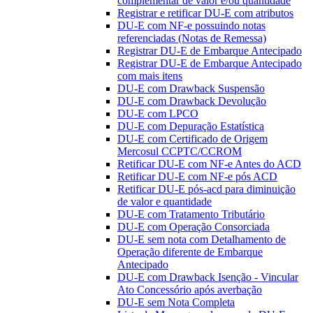
complementar de valor e/ou quantidade
Registrar e retificar DU-E com atributos
DU-E com NF-e possuindo notas
referenciadas (Notas de Remessa)
Registrar DU-E de Embarque Antecipado
Registrar DU-E de Embarque Antecipado
com mais itens
DU-E com Drawback Suspensão
DU-E com Drawback Devolução
DU-E com LPCO
DU-E com Depuração Estatística
DU-E com Certificado de Origem
Mercosul CCPTC/CCROM
Retificar DU-E com NF-e Antes do ACD
Retificar DU-E com NF-e pós ACD
Retificar DU-E pós-acd para diminuição
de valor e quantidade
DU-E com Tratamento Tributário
DU-E com Operação Consorciada
DU-E sem nota com Detalhamento de
Operação diferente de Embarque
Antecipado
DU-E com Drawback Isenção - Vincular
Ato Concessório após averbação
DU-E sem Nota Completa