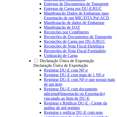
Entregas de Documentos de Transporte
Entregas de Carga por DU-E/RUC
Manifestação Dados de Embarque para
Exportação de um MIC/DTA Pré-ACD
Manifestação de dados de Embarque
Manifestação de DAT
Recepções por Contêineres
Recepções de Documentos de Transporte
Recepções de Carga por DU-E/RUC
Recepções de Nota Fiscal Eletrônica
Recepções de Nota Fiscal Formulário
Unitização de Carga
Declaração Única de Exportação
Declaração Única de Exportação
Registrar DU-E com NF-e
Registrar DU-E com mais de 1 NF-e
Registrar DU-E com NF-e que possui mais
de um item
Registrar DU-E com documento
adicional(Importação ou Exportação)
vinculado ao Item de DU-E
Registrar e Retificar DU-E - Ciente da
análise de pré-registro
Registrar e retificar DU-E com nota