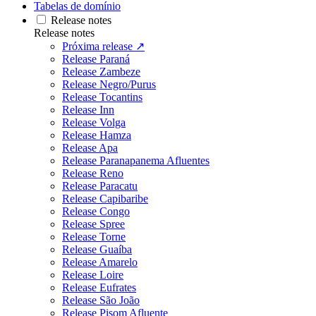
Tabelas de domínio
Release notes
Release notes
Próxima release ↗
Release Paraná
Release Zambeze
Release Negro/Purus
Release Tocantins
Release Inn
Release Volga
Release Hamza
Release Apa
Release Paranapanema Afluentes
Release Reno
Release Paracatu
Release Capibaribe
Release Congo
Release Spree
Release Torne
Release Guaíba
Release Amarelo
Release Loire
Release Eufrates
Release São João
Release Pisom Afluente