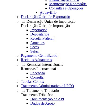
Manifestação Rodoviária
Consultas e Operações
Aquaviário
Declaração Única de Exportação
Declaração Única de Importação
Declaração Única de Importação
Importador
Depositários
Receita Federal
Anuentes
Secex
Sefaz
Pagamento Centralizado
Recintos Aduaneiros
Remessas Internacionais
Remessas Internacionais
Recepção
Consulta
Tabelas Comex
Tratamento Administrativo e LPCO
Tratamento Tributário
Tratamento Tributário
Documentação da API
Dados de Apoio