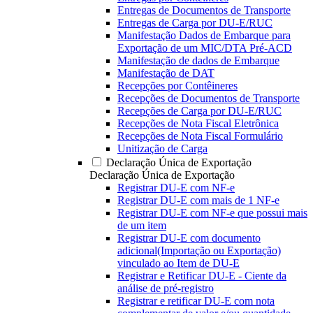
Entregas de Documentos de Transporte
Entregas de Carga por DU-E/RUC
Manifestação Dados de Embarque para
Exportação de um MIC/DTA Pré-ACD
Manifestação de dados de Embarque
Manifestação de DAT
Recepções por Contêineres
Recepções de Documentos de Transporte
Recepções de Carga por DU-E/RUC
Recepções de Nota Fiscal Eletrônica
Recepções de Nota Fiscal Formulário
Unitização de Carga
Declaração Única de Exportação
Declaração Única de Exportação
Registrar DU-E com NF-e
Registrar DU-E com mais de 1 NF-e
Registrar DU-E com NF-e que possui mais
de um item
Registrar DU-E com documento
adicional(Importação ou Exportação)
vinculado ao Item de DU-E
Registrar e Retificar DU-E - Ciente da
análise de pré-registro
Registrar e retificar DU-E com nota