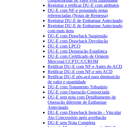
complementar de valor e/ou quantidade
Registrar e retificar DU-E com atributos
DU-E com NF-e possuindo notas
referenciadas (Notas de Remessa)
Registrar DU-E de Embarque Antecipado
Registrar DU-E de Embarque Antecipado
com mais itens
DU-E com Drawback Suspensão
DU-E com Drawback Devolução
DU-E com LPCO
DU-E com Depuração Estatística
DU-E com Certificado de Origem
Mercosul CCPTC/CCROM
Retificar DU-E com NF-e Antes do ACD
Retificar DU-E com NF-e pós ACD
Retificar DU-E pós-acd para diminuição
de valor e quantidade
DU-E com Tratamento Tributário
DU-E com Operação Consorciada
DU-E sem nota com Detalhamento de
Operação diferente de Embarque
Antecipado
DU-E com Drawback Isenção - Vincular
Ato Concessório após averbação
DU-E sem Nota Completa