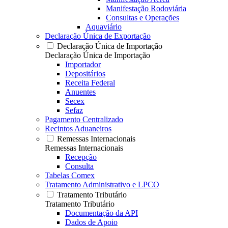
Manifestação Rodoviária
Consultas e Operações
Aquaviário
Declaração Única de Exportação
Declaração Única de Importação
Declaração Única de Importação
Importador
Depositários
Receita Federal
Anuentes
Secex
Sefaz
Pagamento Centralizado
Recintos Aduaneiros
Remessas Internacionais
Remessas Internacionais
Recepção
Consulta
Tabelas Comex
Tratamento Administrativo e LPCO
Tratamento Tributário
Tratamento Tributário
Documentação da API
Dados de Apoio