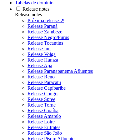
Tabelas de domínio
Release notes
Release notes
Próxima release ↗
Release Paraná
Release Zambeze
Release Negro/Purus
Release Tocantins
Release Inn
Release Volga
Release Hamza
Release Apa
Release Paranapanema Afluentes
Release Reno
Release Paracatu
Release Capibaribe
Release Congo
Release Spree
Release Torne
Release Guaíba
Release Amarelo
Release Loire
Release Eufrates
Release São João
Release Pisom Afluente