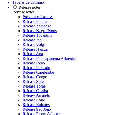
Tabelas de domínio
Release notes
Release notes
Próxima release ↗
Release Paraná
Release Zambeze
Release Negro/Purus
Release Tocantins
Release Inn
Release Volga
Release Hamza
Release Apa
Release Paranapanema Afluentes
Release Reno
Release Paracatu
Release Capibaribe
Release Congo
Release Spree
Release Torne
Release Guaíba
Release Amarelo
Release Loire
Release Eufrates
Release São João
Release Pisom Afluente