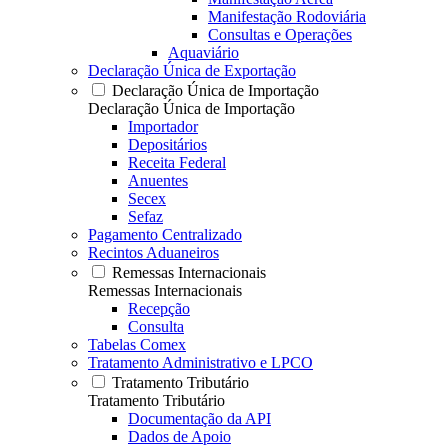
Manifestação Rodoviária
Consultas e Operações
Aquaviário
Declaração Única de Exportação
Declaração Única de Importação
Declaração Única de Importação
Importador
Depositários
Receita Federal
Anuentes
Secex
Sefaz
Pagamento Centralizado
Recintos Aduaneiros
Remessas Internacionais
Remessas Internacionais
Recepção
Consulta
Tabelas Comex
Tratamento Administrativo e LPCO
Tratamento Tributário
Tratamento Tributário
Documentação da API
Dados de Apoio