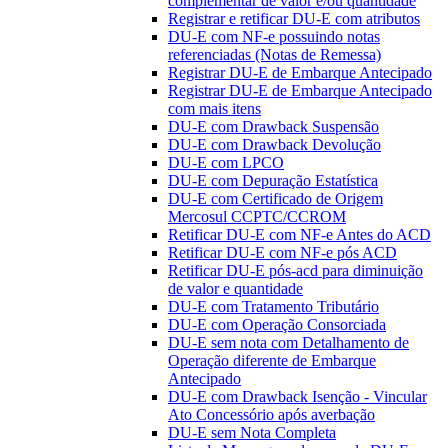
complementar de valor e/ou quantidade
Registrar e retificar DU-E com atributos
DU-E com NF-e possuindo notas
referenciadas (Notas de Remessa)
Registrar DU-E de Embarque Antecipado
Registrar DU-E de Embarque Antecipado
com mais itens
DU-E com Drawback Suspensão
DU-E com Drawback Devolução
DU-E com LPCO
DU-E com Depuração Estatística
DU-E com Certificado de Origem
Mercosul CCPTC/CCROM
Retificar DU-E com NF-e Antes do ACD
Retificar DU-E com NF-e pós ACD
Retificar DU-E pós-acd para diminuição
de valor e quantidade
DU-E com Tratamento Tributário
DU-E com Operação Consorciada
DU-E sem nota com Detalhamento de
Operação diferente de Embarque
Antecipado
DU-E com Drawback Isenção - Vincular
Ato Concessório após averbação
DU-E sem Nota Completa