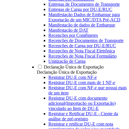
Entregas de Documentos de Transporte
Entregas de Carga por DU-E/RUC
Manifestação Dados de Embarque para
Exportação de um MIC/DTA Pré-ACD
Manifestação de dados de Embarque
Manifestação de DAT
Recepções por Contêineres
Recepções de Documentos de Transporte
Recepções de Carga por DU-E/RUC
Recepções de Nota Fiscal Eletrônica
Recepções de Nota Fiscal Formulário
Unitização de Carga
Declaração Única de Exportação
Declaração Única de Exportação
Registrar DU-E com NF-e
Registrar DU-E com mais de 1 NF-e
Registrar DU-E com NF-e que possui mais
de um item
Registrar DU-E com documento
adicional(Importação ou Exportação)
vinculado ao Item de DU-E
Registrar e Retificar DU-E - Ciente da
análise de pré-registro
Registrar e retificar DU-E com nota