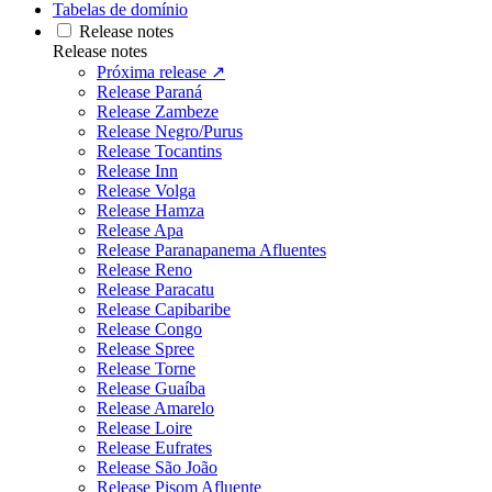
Tabelas de domínio
Release notes
Release notes
Próxima release ↗
Release Paraná
Release Zambeze
Release Negro/Purus
Release Tocantins
Release Inn
Release Volga
Release Hamza
Release Apa
Release Paranapanema Afluentes
Release Reno
Release Paracatu
Release Capibaribe
Release Congo
Release Spree
Release Torne
Release Guaíba
Release Amarelo
Release Loire
Release Eufrates
Release São João
Release Pisom Afluente