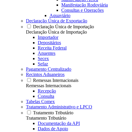
Manifestação Rodoviária
Consultas e Operações
Aquaviário
Declaração Única de Exportação
Declaração Única de Importação
Declaração Única de Importação
Importador
Depositários
Receita Federal
Anuentes
Secex
Sefaz
Pagamento Centralizado
Recintos Aduaneiros
Remessas Internacionais
Remessas Internacionais
Recepção
Consulta
Tabelas Comex
Tratamento Administrativo e LPCO
Tratamento Tributário
Tratamento Tributário
Documentação da API
Dados de Apoio