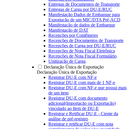
Entregas de Documentos de Transporte
Entregas de Carga por DU-E/RUC
Manifestação Dados de Embarque para
Exportação de um MIC/DTA Pré-ACD
Manifestação de dados de Embarque
Manifestação de DAT
Recepções por Contêineres
Recepções de Documentos de Transporte
Recepções de Carga por DU-E/RUC
Recepções de Nota Fiscal Eletrônica
Recepções de Nota Fiscal Formulário
Unitização de Carga
Declaração Única de Exportação
Declaração Única de Exportação
Registrar DU-E com NF-e
Registrar DU-E com mais de 1 NF-e
Registrar DU-E com NF-e que possui mais
de um item
Registrar DU-E com documento
adicional(Importação ou Exportação)
vinculado ao Item de DU-E
Registrar e Retificar DU-E - Ciente da
análise de pré-registro
Registrar e retificar DU-E com nota