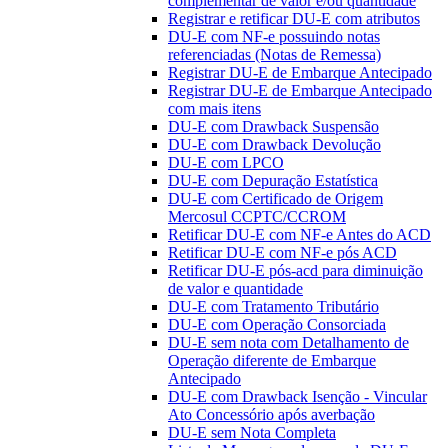
complementar de valor e/ou quantidade
Registrar e retificar DU-E com atributos
DU-E com NF-e possuindo notas
referenciadas (Notas de Remessa)
Registrar DU-E de Embarque Antecipado
Registrar DU-E de Embarque Antecipado
com mais itens
DU-E com Drawback Suspensão
DU-E com Drawback Devolução
DU-E com LPCO
DU-E com Depuração Estatística
DU-E com Certificado de Origem
Mercosul CCPTC/CCROM
Retificar DU-E com NF-e Antes do ACD
Retificar DU-E com NF-e pós ACD
Retificar DU-E pós-acd para diminuição
de valor e quantidade
DU-E com Tratamento Tributário
DU-E com Operação Consorciada
DU-E sem nota com Detalhamento de
Operação diferente de Embarque
Antecipado
DU-E com Drawback Isenção - Vincular
Ato Concessório após averbação
DU-E sem Nota Completa