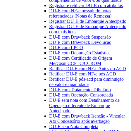
complementar de valor e/ou quantidade
Registrar e retificar DU-E com atributos
DU-E com NF-e possuindo notas
referenciadas (Notas de Remessa)
Registrar DU-E de Embarque Antecipado
Registrar DU-E de Embarque Antecipado
com mais itens
DU-E com Drawback Suspensão
DU-E com Drawback Devolução
DU-E com LPCO
DU-E com Depuração Estatística
DU-E com Certificado de Origem
Mercosul CCPTC/CCROM
Retificar DU-E com NF-e Antes do ACD
Retificar DU-E com NF-e pós ACD
Retificar DU-E pós-acd para diminuição
de valor e quantidade
DU-E com Tratamento Tributário
DU-E com Operação Consorciada
DU-E sem nota com Detalhamento de
Operação diferente de Embarque
Antecipado
DU-E com Drawback Isenção - Vincular
Ato Concessório após averbação
DU-E sem Nota Completa