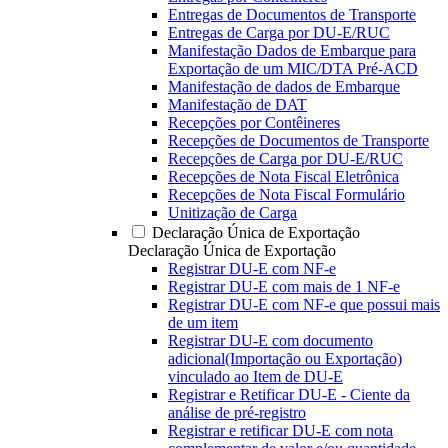
Entregas de Documentos de Transporte
Entregas de Carga por DU-E/RUC
Manifestação Dados de Embarque para
Exportação de um MIC/DTA Pré-ACD
Manifestação de dados de Embarque
Manifestação de DAT
Recepções por Contêineres
Recepções de Documentos de Transporte
Recepções de Carga por DU-E/RUC
Recepções de Nota Fiscal Eletrônica
Recepções de Nota Fiscal Formulário
Unitização de Carga
Declaração Única de Exportação
Declaração Única de Exportação
Registrar DU-E com NF-e
Registrar DU-E com mais de 1 NF-e
Registrar DU-E com NF-e que possui mais
de um item
Registrar DU-E com documento
adicional(Importação ou Exportação)
vinculado ao Item de DU-E
Registrar e Retificar DU-E - Ciente da
análise de pré-registro
Registrar e retificar DU-E com nota