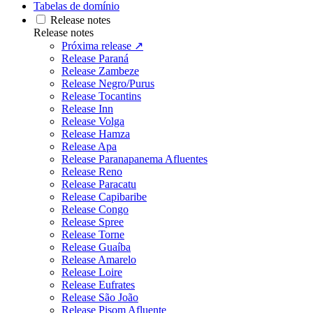
Tabelas de domínio
Release notes
Release notes
Próxima release ↗
Release Paraná
Release Zambeze
Release Negro/Purus
Release Tocantins
Release Inn
Release Volga
Release Hamza
Release Apa
Release Paranapanema Afluentes
Release Reno
Release Paracatu
Release Capibaribe
Release Congo
Release Spree
Release Torne
Release Guaíba
Release Amarelo
Release Loire
Release Eufrates
Release São João
Release Pisom Afluente