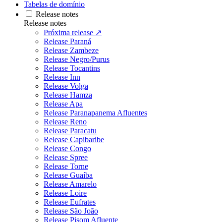
Tabelas de domínio
Release notes
Release notes
Próxima release ↗
Release Paraná
Release Zambeze
Release Negro/Purus
Release Tocantins
Release Inn
Release Volga
Release Hamza
Release Apa
Release Paranapanema Afluentes
Release Reno
Release Paracatu
Release Capibaribe
Release Congo
Release Spree
Release Torne
Release Guaíba
Release Amarelo
Release Loire
Release Eufrates
Release São João
Release Pisom Afluente