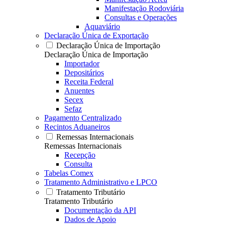
Manifestação Rodoviária
Consultas e Operações
Aquaviário
Declaração Única de Exportação
Declaração Única de Importação
Declaração Única de Importação
Importador
Depositários
Receita Federal
Anuentes
Secex
Sefaz
Pagamento Centralizado
Recintos Aduaneiros
Remessas Internacionais
Remessas Internacionais
Recepção
Consulta
Tabelas Comex
Tratamento Administrativo e LPCO
Tratamento Tributário
Tratamento Tributário
Documentação da API
Dados de Apoio