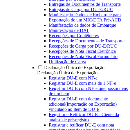
Entregas de Documentos de Transporte
Entregas de Carga por DU-E/RUC
Manifestação Dados de Embarque para
Exportação de um MIC/DTA Pré-ACD
Manifestação de dados de Embarque
Manifestação de DAT
Recepções por Contêineres
Recepções de Documentos de Transporte
Recepções de Carga por DU-E/RUC
Recepções de Nota Fiscal Eletrônica
Recepções de Nota Fiscal Formulário
Unitização de Carga
Declaração Única de Exportação
Declaração Única de Exportação
Registrar DU-E com NF-e
Registrar DU-E com mais de 1 NF-e
Registrar DU-E com NF-e que possui mais
de um item
Registrar DU-E com documento
adicional(Importação ou Exportação)
vinculado ao Item de DU-E
Registrar e Retificar DU-E - Ciente da
análise de pré-registro
Registrar e retificar DU-E com nota