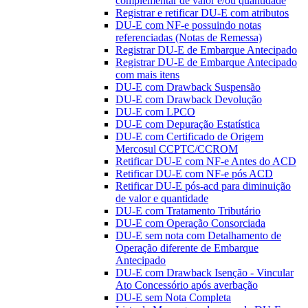
complementar de valor e/ou quantidade
Registrar e retificar DU-E com atributos
DU-E com NF-e possuindo notas
referenciadas (Notas de Remessa)
Registrar DU-E de Embarque Antecipado
Registrar DU-E de Embarque Antecipado
com mais itens
DU-E com Drawback Suspensão
DU-E com Drawback Devolução
DU-E com LPCO
DU-E com Depuração Estatística
DU-E com Certificado de Origem
Mercosul CCPTC/CCROM
Retificar DU-E com NF-e Antes do ACD
Retificar DU-E com NF-e pós ACD
Retificar DU-E pós-acd para diminuição
de valor e quantidade
DU-E com Tratamento Tributário
DU-E com Operação Consorciada
DU-E sem nota com Detalhamento de
Operação diferente de Embarque
Antecipado
DU-E com Drawback Isenção - Vincular
Ato Concessório após averbação
DU-E sem Nota Completa