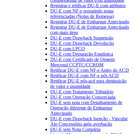
complementar de valor e/ou quantidade
Registrar e retificar DU-E com atributos
DU-E com NF-e possuindo notas
referenciadas (Notas de Remessa)
Registrar DU-E de Embarque Antecipado
Registrar DU-E de Embarque Antecipado
com mais itens
DU-E com Drawback Suspensão
DU-E com Drawback Devolução
DU-E com LPCO
DU-E com Depuração Estatística
DU-E com Certificado de Origem
Mercosul CCPTC/CCROM
Retificar DU-E com NF-e Antes do ACD
Retificar DU-E com NF-e pós ACD
Retificar DU-E pós-acd para diminuição
de valor e quantidade
DU-E com Tratamento Tributário
DU-E com Operação Consorciada
DU-E sem nota com Detalhamento de
Operação diferente de Embarque
Antecipado
DU-E com Drawback Isenção - Vincular
Ato Concessório após averbação
DU-E sem Nota Completa