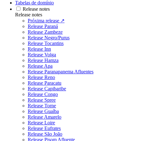
Tabelas de domínio
Release notes
Release notes
Próxima release ↗
Release Paraná
Release Zambeze
Release Negro/Purus
Release Tocantins
Release Inn
Release Volga
Release Hamza
Release Apa
Release Paranapanema Afluentes
Release Reno
Release Paracatu
Release Capibaribe
Release Congo
Release Spree
Release Torne
Release Guaíba
Release Amarelo
Release Loire
Release Eufrates
Release São João
Release Pisom Afluente