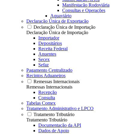
Manifestação Rodoviária
Consultas e Operações
Aquaviário
Declaração Única de Exportação
Declaração Única de Importação
Declaração Única de Importação
Importador
Depositários
Receita Federal
Anuentes
Secex
Sefaz
Pagamento Centralizado
Recintos Aduaneiros
Remessas Internacionais
Remessas Internacionais
Recepção
Consulta
Tabelas Comex
Tratamento Administrativo e LPCO
Tratamento Tributário
Tratamento Tributário
Documentação da API
Dados de Apoio