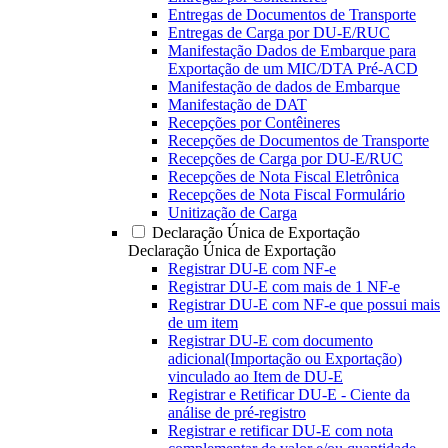
Entregas de Documentos de Transporte
Entregas de Carga por DU-E/RUC
Manifestação Dados de Embarque para
Exportação de um MIC/DTA Pré-ACD
Manifestação de dados de Embarque
Manifestação de DAT
Recepções por Contêineres
Recepções de Documentos de Transporte
Recepções de Carga por DU-E/RUC
Recepções de Nota Fiscal Eletrônica
Recepções de Nota Fiscal Formulário
Unitização de Carga
Declaração Única de Exportação
Declaração Única de Exportação
Registrar DU-E com NF-e
Registrar DU-E com mais de 1 NF-e
Registrar DU-E com NF-e que possui mais
de um item
Registrar DU-E com documento
adicional(Importação ou Exportação)
vinculado ao Item de DU-E
Registrar e Retificar DU-E - Ciente da
análise de pré-registro
Registrar e retificar DU-E com nota