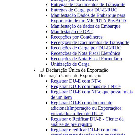
Entregas de Documentos de Transporte
Entregas de Carga por DU-E/RUC
Manifestação Dados de Embarque para
Exportação de um MIC/DTA Pré-ACD
Manifestação de dados de Embarque
Manifestação de DAT
Recepções por Contêineres
Recepções de Documentos de Transporte
Recepções de Carga por DU-E/RUC
Recepções de Nota Fiscal Eletrônica
Recepções de Nota Fiscal Formulário
Unitização de Carga
Declaração Única de Exportação
Declaração Única de Exportação
Registrar DU-E com NF-e
Registrar DU-E com mais de 1 NF-e
Registrar DU-E com NF-e que possui mais
de um item
Registrar DU-E com documento
adicional(Importação ou Exportação)
vinculado ao Item de DU-E
Registrar e Retificar DU-E - Ciente da
análise de pré-registro
Registrar e retificar DU-E com nota