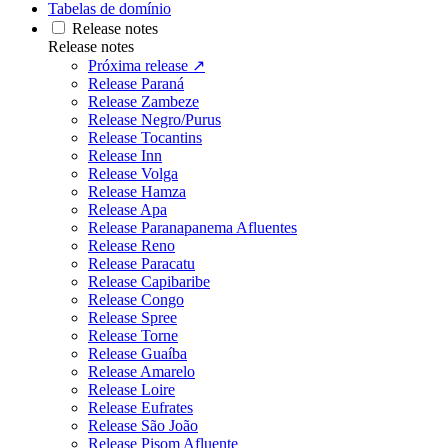
Tabelas de domínio
Release notes
Release notes
Próxima release ↗
Release Paraná
Release Zambeze
Release Negro/Purus
Release Tocantins
Release Inn
Release Volga
Release Hamza
Release Apa
Release Paranapanema Afluentes
Release Reno
Release Paracatu
Release Capibaribe
Release Congo
Release Spree
Release Torne
Release Guaíba
Release Amarelo
Release Loire
Release Eufrates
Release São João
Release Pisom Afluente