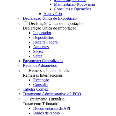
Manifestação Rodoviária
Consultas e Operações
Aquaviário
Declaração Única de Exportação
Declaração Única de Importação
Declaração Única de Importação
Importador
Depositários
Receita Federal
Anuentes
Secex
Sefaz
Pagamento Centralizado
Recintos Aduaneiros
Remessas Internacionais
Remessas Internacionais
Recepção
Consulta
Tabelas Comex
Tratamento Administrativo e LPCO
Tratamento Tributário
Tratamento Tributário
Documentação da API
Dados de Apoio