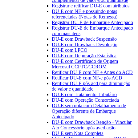
complementar de valor e/ou quantidade
Registrar e retificar DU-E com atributos
DU-E com NF-e possuindo notas
referenciadas (Notas de Remessa)
Registrar DU-E de Embarque Antecipado
Registrar DU-E de Embarque Antecipado
com mais itens
DU-E com Drawback Suspensão
DU-E com Drawback Devolução
DU-E com LPCO
DU-E com Depuração Estatística
DU-E com Certificado de Origem
Mercosul CCPTC/CCROM
Retificar DU-E com NF-e Antes do ACD
Retificar DU-E com NF-e pós ACD
Retificar DU-E pós-acd para diminuição
de valor e quantidade
DU-E com Tratamento Tributário
DU-E com Operação Consorciada
DU-E sem nota com Detalhamento de
Operação diferente de Embarque
Antecipado
DU-E com Drawback Isenção - Vincular
Ato Concessório após averbação
DU-E sem Nota Completa