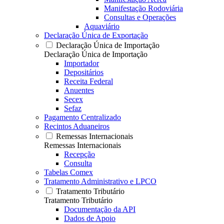
Manifestação Rodoviária
Consultas e Operações
Aquaviário
Declaração Única de Exportação
Declaração Única de Importação
Declaração Única de Importação
Importador
Depositários
Receita Federal
Anuentes
Secex
Sefaz
Pagamento Centralizado
Recintos Aduaneiros
Remessas Internacionais
Remessas Internacionais
Recepção
Consulta
Tabelas Comex
Tratamento Administrativo e LPCO
Tratamento Tributário
Tratamento Tributário
Documentação da API
Dados de Apoio