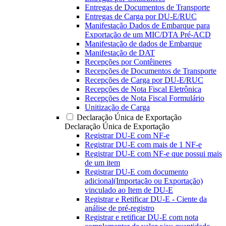
Entregas de Documentos de Transporte
Entregas de Carga por DU-E/RUC
Manifestação Dados de Embarque para
Exportação de um MIC/DTA Pré-ACD
Manifestação de dados de Embarque
Manifestação de DAT
Recepções por Contêineres
Recepções de Documentos de Transporte
Recepções de Carga por DU-E/RUC
Recepções de Nota Fiscal Eletrônica
Recepções de Nota Fiscal Formulário
Unitização de Carga
Declaração Única de Exportação
Declaração Única de Exportação
Registrar DU-E com NF-e
Registrar DU-E com mais de 1 NF-e
Registrar DU-E com NF-e que possui mais
de um item
Registrar DU-E com documento
adicional(Importação ou Exportação)
vinculado ao Item de DU-E
Registrar e Retificar DU-E - Ciente da
análise de pré-registro
Registrar e retificar DU-E com nota