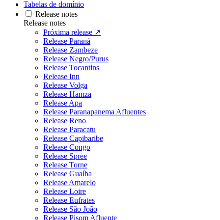
Tabelas de domínio
Release notes
Release notes
Próxima release ↗
Release Paraná
Release Zambeze
Release Negro/Purus
Release Tocantins
Release Inn
Release Volga
Release Hamza
Release Apa
Release Paranapanema Afluentes
Release Reno
Release Paracatu
Release Capibaribe
Release Congo
Release Spree
Release Torne
Release Guaíba
Release Amarelo
Release Loire
Release Eufrates
Release São João
Release Pisom Afluente