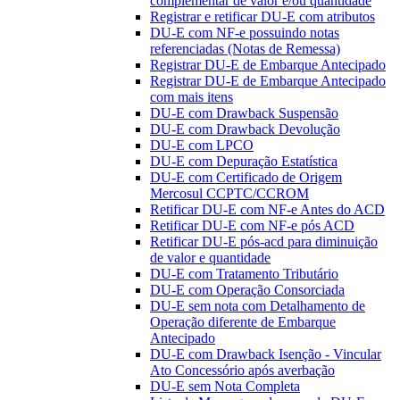
complementar de valor e/ou quantidade
Registrar e retificar DU-E com atributos
DU-E com NF-e possuindo notas
referenciadas (Notas de Remessa)
Registrar DU-E de Embarque Antecipado
Registrar DU-E de Embarque Antecipado
com mais itens
DU-E com Drawback Suspensão
DU-E com Drawback Devolução
DU-E com LPCO
DU-E com Depuração Estatística
DU-E com Certificado de Origem
Mercosul CCPTC/CCROM
Retificar DU-E com NF-e Antes do ACD
Retificar DU-E com NF-e pós ACD
Retificar DU-E pós-acd para diminuição
de valor e quantidade
DU-E com Tratamento Tributário
DU-E com Operação Consorciada
DU-E sem nota com Detalhamento de
Operação diferente de Embarque
Antecipado
DU-E com Drawback Isenção - Vincular
Ato Concessório após averbação
DU-E sem Nota Completa