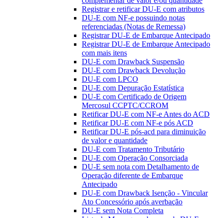
complementar de valor e/ou quantidade
Registrar e retificar DU-E com atributos
DU-E com NF-e possuindo notas
referenciadas (Notas de Remessa)
Registrar DU-E de Embarque Antecipado
Registrar DU-E de Embarque Antecipado
com mais itens
DU-E com Drawback Suspensão
DU-E com Drawback Devolução
DU-E com LPCO
DU-E com Depuração Estatística
DU-E com Certificado de Origem
Mercosul CCPTC/CCROM
Retificar DU-E com NF-e Antes do ACD
Retificar DU-E com NF-e pós ACD
Retificar DU-E pós-acd para diminuição
de valor e quantidade
DU-E com Tratamento Tributário
DU-E com Operação Consorciada
DU-E sem nota com Detalhamento de
Operação diferente de Embarque
Antecipado
DU-E com Drawback Isenção - Vincular
Ato Concessório após averbação
DU-E sem Nota Completa