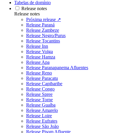
Tabelas de domínio
Release notes
Release notes
Próxima release ↗
Release Paraná
Release Zambeze
Release Negro/Purus
Release Tocantins
Release Inn
Release Volga
Release Hamza
Release Apa
Release Paranapanema Afluentes
Release Reno
Release Paracatu
Release Capibaribe
Release Congo
Release Spree
Release Torne
Release Guaíba
Release Amarelo
Release Loire
Release Eufrates
Release São João
Release Pisom Afluente