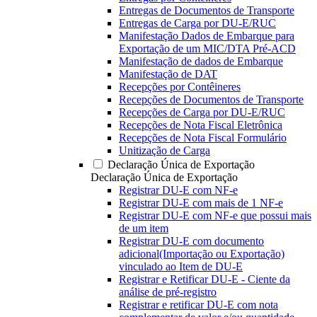
Entregas de Documentos de Transporte
Entregas de Carga por DU-E/RUC
Manifestação Dados de Embarque para
Exportação de um MIC/DTA Pré-ACD
Manifestação de dados de Embarque
Manifestação de DAT
Recepções por Contêineres
Recepções de Documentos de Transporte
Recepções de Carga por DU-E/RUC
Recepções de Nota Fiscal Eletrônica
Recepções de Nota Fiscal Formulário
Unitização de Carga
Declaração Única de Exportação
Declaração Única de Exportação
Registrar DU-E com NF-e
Registrar DU-E com mais de 1 NF-e
Registrar DU-E com NF-e que possui mais
de um item
Registrar DU-E com documento
adicional(Importação ou Exportação)
vinculado ao Item de DU-E
Registrar e Retificar DU-E - Ciente da
análise de pré-registro
Registrar e retificar DU-E com nota