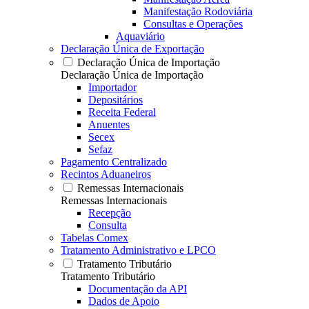
Manifestação Rodoviária
Consultas e Operações
Aquaviário
Declaração Única de Exportação
Declaração Única de Importação
Declaração Única de Importação
Importador
Depositários
Receita Federal
Anuentes
Secex
Sefaz
Pagamento Centralizado
Recintos Aduaneiros
Remessas Internacionais
Remessas Internacionais
Recepção
Consulta
Tabelas Comex
Tratamento Administrativo e LPCO
Tratamento Tributário
Tratamento Tributário
Documentação da API
Dados de Apoio