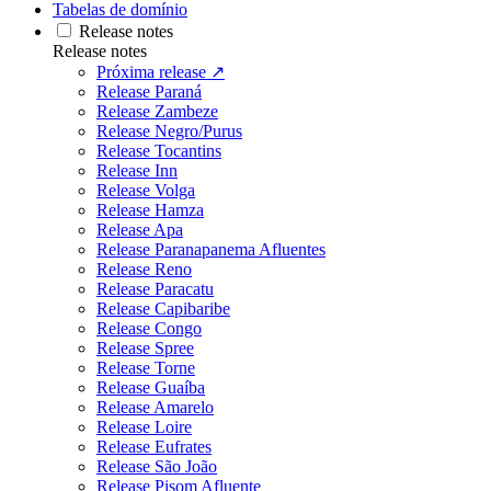
Tabelas de domínio
Release notes
Release notes
Próxima release ↗
Release Paraná
Release Zambeze
Release Negro/Purus
Release Tocantins
Release Inn
Release Volga
Release Hamza
Release Apa
Release Paranapanema Afluentes
Release Reno
Release Paracatu
Release Capibaribe
Release Congo
Release Spree
Release Torne
Release Guaíba
Release Amarelo
Release Loire
Release Eufrates
Release São João
Release Pisom Afluente