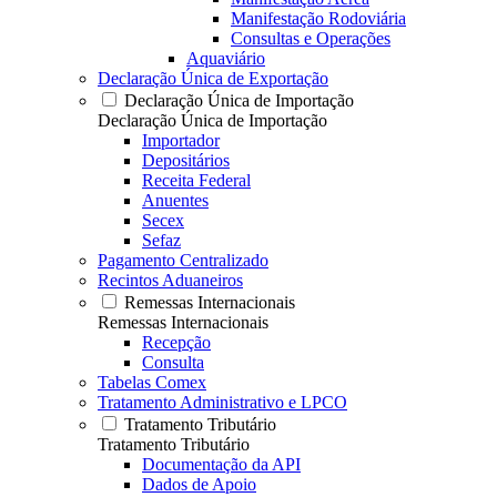
Manifestação Rodoviária
Consultas e Operações
Aquaviário
Declaração Única de Exportação
Declaração Única de Importação
Declaração Única de Importação
Importador
Depositários
Receita Federal
Anuentes
Secex
Sefaz
Pagamento Centralizado
Recintos Aduaneiros
Remessas Internacionais
Remessas Internacionais
Recepção
Consulta
Tabelas Comex
Tratamento Administrativo e LPCO
Tratamento Tributário
Tratamento Tributário
Documentação da API
Dados de Apoio