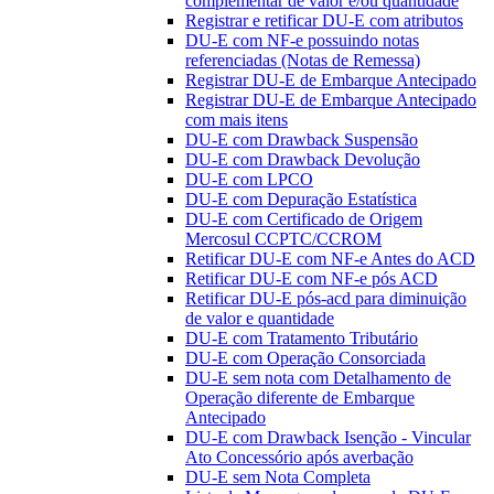
complementar de valor e/ou quantidade
Registrar e retificar DU-E com atributos
DU-E com NF-e possuindo notas
referenciadas (Notas de Remessa)
Registrar DU-E de Embarque Antecipado
Registrar DU-E de Embarque Antecipado
com mais itens
DU-E com Drawback Suspensão
DU-E com Drawback Devolução
DU-E com LPCO
DU-E com Depuração Estatística
DU-E com Certificado de Origem
Mercosul CCPTC/CCROM
Retificar DU-E com NF-e Antes do ACD
Retificar DU-E com NF-e pós ACD
Retificar DU-E pós-acd para diminuição
de valor e quantidade
DU-E com Tratamento Tributário
DU-E com Operação Consorciada
DU-E sem nota com Detalhamento de
Operação diferente de Embarque
Antecipado
DU-E com Drawback Isenção - Vincular
Ato Concessório após averbação
DU-E sem Nota Completa