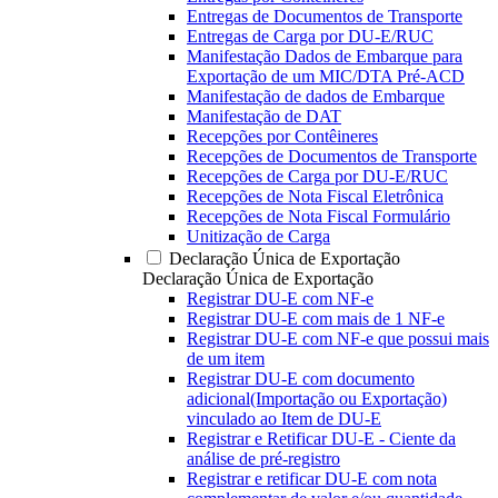
Entregas de Documentos de Transporte
Entregas de Carga por DU-E/RUC
Manifestação Dados de Embarque para
Exportação de um MIC/DTA Pré-ACD
Manifestação de dados de Embarque
Manifestação de DAT
Recepções por Contêineres
Recepções de Documentos de Transporte
Recepções de Carga por DU-E/RUC
Recepções de Nota Fiscal Eletrônica
Recepções de Nota Fiscal Formulário
Unitização de Carga
Declaração Única de Exportação
Declaração Única de Exportação
Registrar DU-E com NF-e
Registrar DU-E com mais de 1 NF-e
Registrar DU-E com NF-e que possui mais
de um item
Registrar DU-E com documento
adicional(Importação ou Exportação)
vinculado ao Item de DU-E
Registrar e Retificar DU-E - Ciente da
análise de pré-registro
Registrar e retificar DU-E com nota