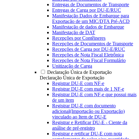
Entregas de Documentos de Transporte
Entregas de Carga por DU-E/RUC
Manifestação Dados de Embarque para
Exportação de um MIC/DTA Pré-ACD
Manifestação de dados de Embarque
Manifestação de DAT
Recepções por Contêineres
Recepções de Documentos de Transporte
Recepções de Carga por DU-E/RUC
Recepções de Nota Fiscal Eletrônica
Recepções de Nota Fiscal Formulário
Unitização de Carga
Declaração Única de Exportação
Declaração Única de Exportação
Registrar DU-E com NF-e
Registrar DU-E com mais de 1 NF-e
Registrar DU-E com NF-e que possui mais
de um item
Registrar DU-E com documento
adicional(Importação ou Exportação)
vinculado ao Item de DU-E
Registrar e Retificar DU-E - Ciente da
análise de pré-registro
Registrar e retificar DU-E com nota