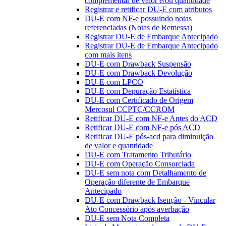
complementar de valor e/ou quantidade
Registrar e retificar DU-E com atributos
DU-E com NF-e possuindo notas
referenciadas (Notas de Remessa)
Registrar DU-E de Embarque Antecipado
Registrar DU-E de Embarque Antecipado
com mais itens
DU-E com Drawback Suspensão
DU-E com Drawback Devolução
DU-E com LPCO
DU-E com Depuração Estatística
DU-E com Certificado de Origem
Mercosul CCPTC/CCROM
Retificar DU-E com NF-e Antes do ACD
Retificar DU-E com NF-e pós ACD
Retificar DU-E pós-acd para diminuição
de valor e quantidade
DU-E com Tratamento Tributário
DU-E com Operação Consorciada
DU-E sem nota com Detalhamento de
Operação diferente de Embarque
Antecipado
DU-E com Drawback Isenção - Vincular
Ato Concessório após averbação
DU-E sem Nota Completa