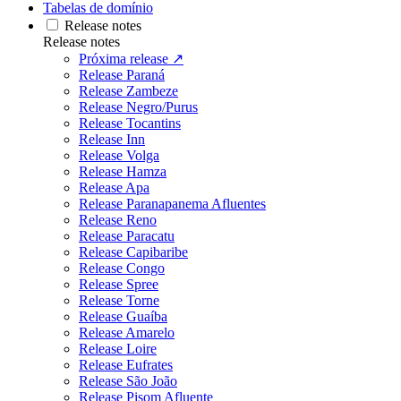
Tabelas de domínio
Release notes
Release notes
Próxima release ↗
Release Paraná
Release Zambeze
Release Negro/Purus
Release Tocantins
Release Inn
Release Volga
Release Hamza
Release Apa
Release Paranapanema Afluentes
Release Reno
Release Paracatu
Release Capibaribe
Release Congo
Release Spree
Release Torne
Release Guaíba
Release Amarelo
Release Loire
Release Eufrates
Release São João
Release Pisom Afluente