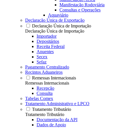
Manifestação Rodoviária
Consultas e Operações
Aquaviário
Declaração Única de Exportação
Declaração Única de Importação
Declaração Única de Importação
Importador
Depositários
Receita Federal
Anuentes
Secex
Sefaz
Pagamento Centralizado
Recintos Aduaneiros
Remessas Internacionais
Remessas Internacionais
Recepção
Consulta
Tabelas Comex
Tratamento Administrativo e LPCO
Tratamento Tributário
Tratamento Tributário
Documentação da API
Dados de Apoio