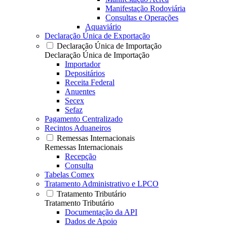
Manifestação Rodoviária
Consultas e Operações
Aquaviário
Declaração Única de Exportação
Declaração Única de Importação
Declaração Única de Importação
Importador
Depositários
Receita Federal
Anuentes
Secex
Sefaz
Pagamento Centralizado
Recintos Aduaneiros
Remessas Internacionais
Remessas Internacionais
Recepção
Consulta
Tabelas Comex
Tratamento Administrativo e LPCO
Tratamento Tributário
Tratamento Tributário
Documentação da API
Dados de Apoio