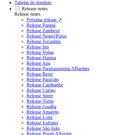
Tabelas de domínio
Release notes
Release notes
Próxima release ↗
Release Paraná
Release Zambeze
Release Negro/Purus
Release Tocantins
Release Inn
Release Volga
Release Hamza
Release Apa
Release Paranapanema Afluentes
Release Reno
Release Paracatu
Release Capibaribe
Release Congo
Release Spree
Release Torne
Release Guaíba
Release Amarelo
Release Loire
Release Eufrates
Release São João
Release Pisom Afluente