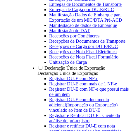
Entregas de Documentos de Transporte
Entregas de Carga por DU-E/RUC
Manifestação Dados de Embarque para
Exportação de um MIC/DTA Pré-ACD
Manifestação de dados de Embarque
Manifestação de DAT
Recepções por Contêineres
Recepções de Documentos de Transporte
Recepções de Carga por DU-E/RUC
Recepções de Nota Fiscal Eletrônica
Recepções de Nota Fiscal Formulário
Unitização de Carga
Declaração Única de Exportação
Declaração Única de Exportação
Registrar DU-E com NF-e
Registrar DU-E com mais de 1 NF-e
Registrar DU-E com NF-e que possui mais
de um item
Registrar DU-E com documento
adicional(Importação ou Exportação)
vinculado ao Item de DU-E
Registrar e Retificar DU-E - Ciente da
análise de pré-registro
Registrar e retificar DU-E com nota