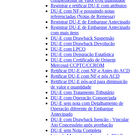
complementar de valor e/ou quantidade
Registrar e retificar DU-E com atributos
DU-E com NF-e possuindo notas
referenciadas (Notas de Remessa)
Registrar DU-E de Embarque Antecipado
Registrar DU-E de Embarque Antecipado
com mais itens
DU-E com Drawback Suspensão
DU-E com Drawback Devolução
DU-E com LPCO
DU-E com Depuração Estatística
DU-E com Certificado de Origem
Mercosul CCPTC/CCROM
Retificar DU-E com NF-e Antes do ACD
Retificar DU-E com NF-e pós ACD
Retificar DU-E pós-acd para diminuição
de valor e quantidade
DU-E com Tratamento Tributário
DU-E com Operação Consorciada
DU-E sem nota com Detalhamento de
Operação diferente de Embarque
Antecipado
DU-E com Drawback Isenção - Vincular
Ato Concessório após averbação
DU-E sem Nota Completa