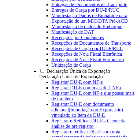
Entregas de Documentos de Transporte
Entregas de Carga por DU-E/RUC
Manifestação Dados de Embarque para
Exportação de um MIC/DTA Pré-ACD
Manifestação de dados de Embarque
Manifestação de DAT
Recepções por Contêineres
Recepções de Documentos de Transporte
Recepções de Carga por DU-E/RUC
Recepções de Nota Fiscal Eletrônica
Recepções de Nota Fiscal Formulário
Unitização de Carga
Declaração Única de Exportação
Declaração Única de Exportação
Registrar DU-E com NF-e
Registrar DU-E com mais de 1 NF-e
Registrar DU-E com NF-e que possui mais
de um item
Registrar DU-E com documento
adicional(Importação ou Exportação)
vinculado ao Item de DU-E
Registrar e Retificar DU-E - Ciente da
análise de pré-registro
Registrar e retificar DU-E com nota