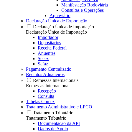
Manifestação Rodoviária
Consultas e Operações
Aquaviário
Declaração Única de Exportação
Declaração Única de Importação
Declaração Única de Importação
Importador
Depositários
Receita Federal
Anuentes
Secex
Sefaz
Pagamento Centralizado
Recintos Aduaneiros
Remessas Internacionais
Remessas Internacionais
Recepção
Consulta
Tabelas Comex
Tratamento Administrativo e LPCO
Tratamento Tributário
Tratamento Tributário
Documentação da API
Dados de Apoio