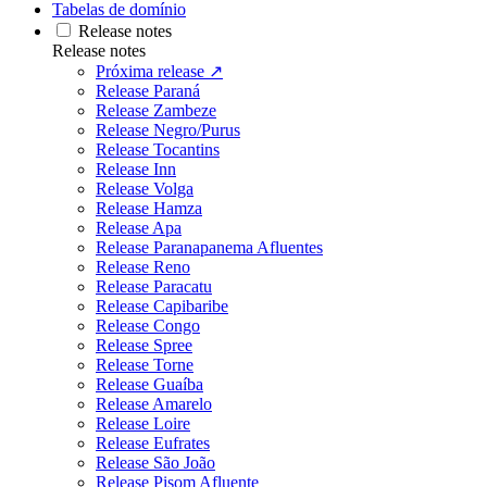
Tabelas de domínio
Release notes
Release notes
Próxima release ↗
Release Paraná
Release Zambeze
Release Negro/Purus
Release Tocantins
Release Inn
Release Volga
Release Hamza
Release Apa
Release Paranapanema Afluentes
Release Reno
Release Paracatu
Release Capibaribe
Release Congo
Release Spree
Release Torne
Release Guaíba
Release Amarelo
Release Loire
Release Eufrates
Release São João
Release Pisom Afluente