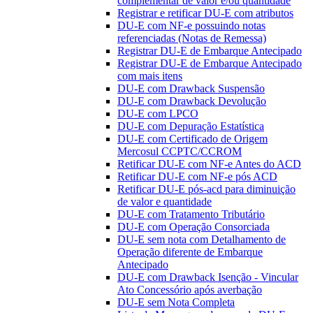
complementar de valor e/ou quantidade
Registrar e retificar DU-E com atributos
DU-E com NF-e possuindo notas
referenciadas (Notas de Remessa)
Registrar DU-E de Embarque Antecipado
Registrar DU-E de Embarque Antecipado
com mais itens
DU-E com Drawback Suspensão
DU-E com Drawback Devolução
DU-E com LPCO
DU-E com Depuração Estatística
DU-E com Certificado de Origem
Mercosul CCPTC/CCROM
Retificar DU-E com NF-e Antes do ACD
Retificar DU-E com NF-e pós ACD
Retificar DU-E pós-acd para diminuição
de valor e quantidade
DU-E com Tratamento Tributário
DU-E com Operação Consorciada
DU-E sem nota com Detalhamento de
Operação diferente de Embarque
Antecipado
DU-E com Drawback Isenção - Vincular
Ato Concessório após averbação
DU-E sem Nota Completa