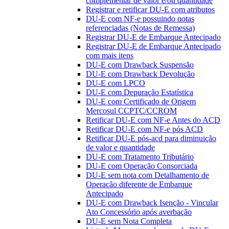
complementar de valor e/ou quantidade
Registrar e retificar DU-E com atributos
DU-E com NF-e possuindo notas
referenciadas (Notas de Remessa)
Registrar DU-E de Embarque Antecipado
Registrar DU-E de Embarque Antecipado
com mais itens
DU-E com Drawback Suspensão
DU-E com Drawback Devolução
DU-E com LPCO
DU-E com Depuração Estatística
DU-E com Certificado de Origem
Mercosul CCPTC/CCROM
Retificar DU-E com NF-e Antes do ACD
Retificar DU-E com NF-e pós ACD
Retificar DU-E pós-acd para diminuição
de valor e quantidade
DU-E com Tratamento Tributário
DU-E com Operação Consorciada
DU-E sem nota com Detalhamento de
Operação diferente de Embarque
Antecipado
DU-E com Drawback Isenção - Vincular
Ato Concessório após averbação
DU-E sem Nota Completa