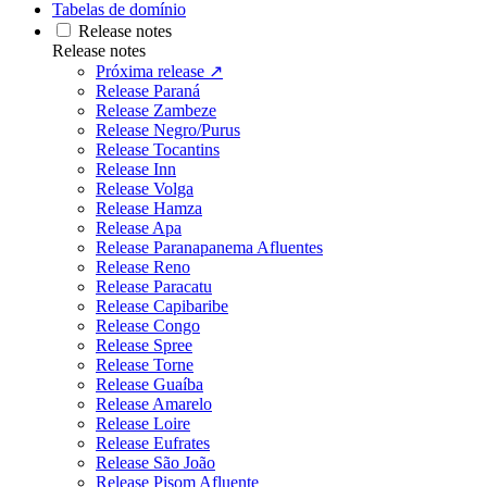
Tabelas de domínio
Release notes
Release notes
Próxima release ↗
Release Paraná
Release Zambeze
Release Negro/Purus
Release Tocantins
Release Inn
Release Volga
Release Hamza
Release Apa
Release Paranapanema Afluentes
Release Reno
Release Paracatu
Release Capibaribe
Release Congo
Release Spree
Release Torne
Release Guaíba
Release Amarelo
Release Loire
Release Eufrates
Release São João
Release Pisom Afluente