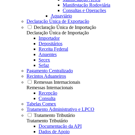
Manifestação Rodoviária
Consultas e Operações
Aquaviário
Declaração Única de Exportação
Declaração Única de Importação
Declaração Única de Importação
Importador
Depositários
Receita Federal
Anuentes
Secex
Sefaz
Pagamento Centralizado
Recintos Aduaneiros
Remessas Internacionais
Remessas Internacionais
Recepção
Consulta
Tabelas Comex
Tratamento Administrativo e LPCO
Tratamento Tributário
Tratamento Tributário
Documentação da API
Dados de Apoio