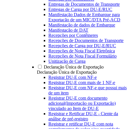
Entregas de Documentos de Transporte
Entregas de Carga por DU-E/RUC
Manifestação Dados de Embarque para
Exportação de um MIC/DTA Pré-ACD
Manifestação de dados de Embarque
Manifestação de DAT
Recepções por Contêineres
Recepções de Documentos de Transporte
Recepções de Carga por DU-E/RUC
Recepções de Nota Fiscal Eletrônica
Recepções de Nota Fiscal Formulário
Unitização de Carga
Declaração Única de Exportação
Declaração Única de Exportação
Registrar DU-E com NF-e
Registrar DU-E com mais de 1 NF-e
Registrar DU-E com NF-e que possui mais
de um item
Registrar DU-E com documento
adicional(Importação ou Exportação)
vinculado ao Item de DU-E
Registrar e Retificar DU-E - Ciente da
análise de pré-registro
Registrar e retificar DU-E com nota