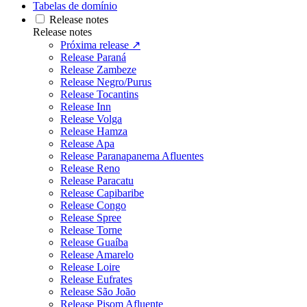
Tabelas de domínio
Release notes
Release notes
Próxima release ↗
Release Paraná
Release Zambeze
Release Negro/Purus
Release Tocantins
Release Inn
Release Volga
Release Hamza
Release Apa
Release Paranapanema Afluentes
Release Reno
Release Paracatu
Release Capibaribe
Release Congo
Release Spree
Release Torne
Release Guaíba
Release Amarelo
Release Loire
Release Eufrates
Release São João
Release Pisom Afluente