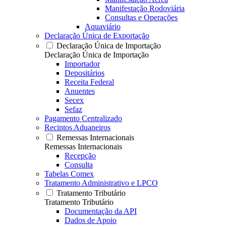
Manifestação Rodoviária
Consultas e Operações
Aquaviário
Declaração Única de Exportação
Declaração Única de Importação
Declaração Única de Importação
Importador
Depositários
Receita Federal
Anuentes
Secex
Sefaz
Pagamento Centralizado
Recintos Aduaneiros
Remessas Internacionais
Remessas Internacionais
Recepção
Consulta
Tabelas Comex
Tratamento Administrativo e LPCO
Tratamento Tributário
Tratamento Tributário
Documentação da API
Dados de Apoio