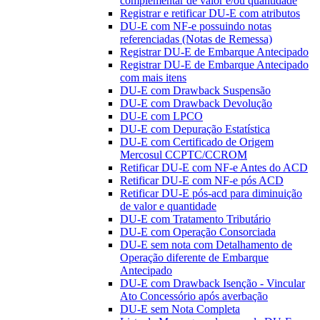
complementar de valor e/ou quantidade
Registrar e retificar DU-E com atributos
DU-E com NF-e possuindo notas
referenciadas (Notas de Remessa)
Registrar DU-E de Embarque Antecipado
Registrar DU-E de Embarque Antecipado
com mais itens
DU-E com Drawback Suspensão
DU-E com Drawback Devolução
DU-E com LPCO
DU-E com Depuração Estatística
DU-E com Certificado de Origem
Mercosul CCPTC/CCROM
Retificar DU-E com NF-e Antes do ACD
Retificar DU-E com NF-e pós ACD
Retificar DU-E pós-acd para diminuição
de valor e quantidade
DU-E com Tratamento Tributário
DU-E com Operação Consorciada
DU-E sem nota com Detalhamento de
Operação diferente de Embarque
Antecipado
DU-E com Drawback Isenção - Vincular
Ato Concessório após averbação
DU-E sem Nota Completa