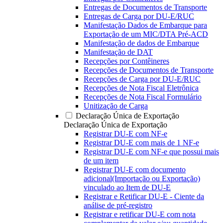
Entregas de Documentos de Transporte
Entregas de Carga por DU-E/RUC
Manifestação Dados de Embarque para
Exportação de um MIC/DTA Pré-ACD
Manifestação de dados de Embarque
Manifestação de DAT
Recepções por Contêineres
Recepções de Documentos de Transporte
Recepções de Carga por DU-E/RUC
Recepções de Nota Fiscal Eletrônica
Recepções de Nota Fiscal Formulário
Unitização de Carga
Declaração Única de Exportação
Declaração Única de Exportação
Registrar DU-E com NF-e
Registrar DU-E com mais de 1 NF-e
Registrar DU-E com NF-e que possui mais
de um item
Registrar DU-E com documento
adicional(Importação ou Exportação)
vinculado ao Item de DU-E
Registrar e Retificar DU-E - Ciente da
análise de pré-registro
Registrar e retificar DU-E com nota