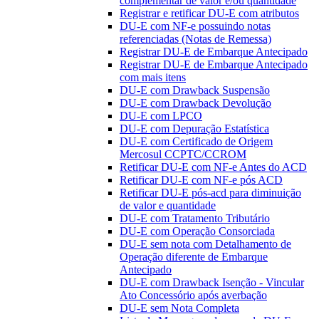
complementar de valor e/ou quantidade
Registrar e retificar DU-E com atributos
DU-E com NF-e possuindo notas
referenciadas (Notas de Remessa)
Registrar DU-E de Embarque Antecipado
Registrar DU-E de Embarque Antecipado
com mais itens
DU-E com Drawback Suspensão
DU-E com Drawback Devolução
DU-E com LPCO
DU-E com Depuração Estatística
DU-E com Certificado de Origem
Mercosul CCPTC/CCROM
Retificar DU-E com NF-e Antes do ACD
Retificar DU-E com NF-e pós ACD
Retificar DU-E pós-acd para diminuição
de valor e quantidade
DU-E com Tratamento Tributário
DU-E com Operação Consorciada
DU-E sem nota com Detalhamento de
Operação diferente de Embarque
Antecipado
DU-E com Drawback Isenção - Vincular
Ato Concessório após averbação
DU-E sem Nota Completa