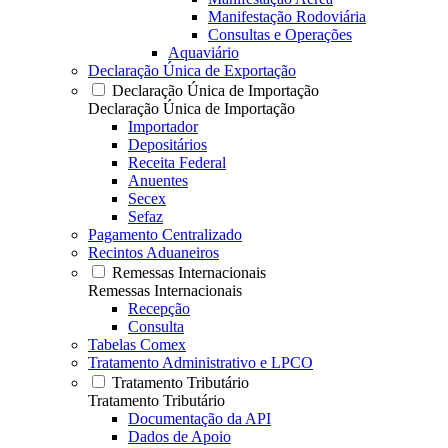
Manifestação Rodoviária
Consultas e Operações
Aquaviário
Declaração Única de Exportação
Declaração Única de Importação
Declaração Única de Importação
Importador
Depositários
Receita Federal
Anuentes
Secex
Sefaz
Pagamento Centralizado
Recintos Aduaneiros
Remessas Internacionais
Remessas Internacionais
Recepção
Consulta
Tabelas Comex
Tratamento Administrativo e LPCO
Tratamento Tributário
Tratamento Tributário
Documentação da API
Dados de Apoio