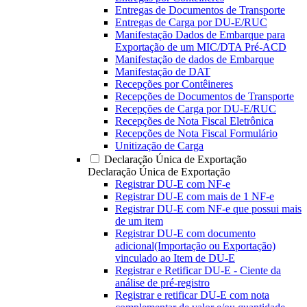
Entregas de Documentos de Transporte
Entregas de Carga por DU-E/RUC
Manifestação Dados de Embarque para
Exportação de um MIC/DTA Pré-ACD
Manifestação de dados de Embarque
Manifestação de DAT
Recepções por Contêineres
Recepções de Documentos de Transporte
Recepções de Carga por DU-E/RUC
Recepções de Nota Fiscal Eletrônica
Recepções de Nota Fiscal Formulário
Unitização de Carga
Declaração Única de Exportação
Declaração Única de Exportação
Registrar DU-E com NF-e
Registrar DU-E com mais de 1 NF-e
Registrar DU-E com NF-e que possui mais
de um item
Registrar DU-E com documento
adicional(Importação ou Exportação)
vinculado ao Item de DU-E
Registrar e Retificar DU-E - Ciente da
análise de pré-registro
Registrar e retificar DU-E com nota