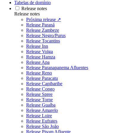
Tabelas de domínio
Release notes
Release notes
Próxima release ↗
Release Paraná
Release Zambeze
Release Negro/Purus
Release Tocantins
Release Inn
Release Volga
Release Hamza
Release Apa
Release Paranapanema Afluentes
Release Reno
Release Paracatu
Release Capibaribe
Release Congo
Release Spree
Release Torne
Release Guaíba
Release Amarelo
Release Loire
Release Eufrates
Release São João
Release Pisom Afluente