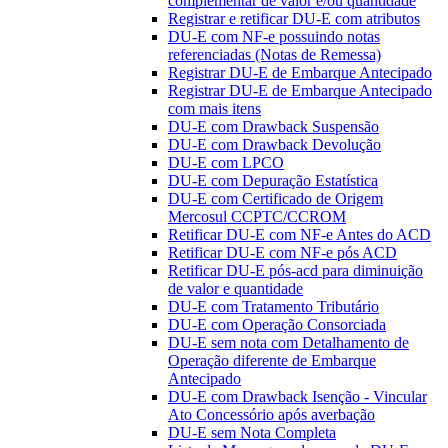
complementar de valor e/ou quantidade
Registrar e retificar DU-E com atributos
DU-E com NF-e possuindo notas
referenciadas (Notas de Remessa)
Registrar DU-E de Embarque Antecipado
Registrar DU-E de Embarque Antecipado
com mais itens
DU-E com Drawback Suspensão
DU-E com Drawback Devolução
DU-E com LPCO
DU-E com Depuração Estatística
DU-E com Certificado de Origem
Mercosul CCPTC/CCROM
Retificar DU-E com NF-e Antes do ACD
Retificar DU-E com NF-e pós ACD
Retificar DU-E pós-acd para diminuição
de valor e quantidade
DU-E com Tratamento Tributário
DU-E com Operação Consorciada
DU-E sem nota com Detalhamento de
Operação diferente de Embarque
Antecipado
DU-E com Drawback Isenção - Vincular
Ato Concessório após averbação
DU-E sem Nota Completa