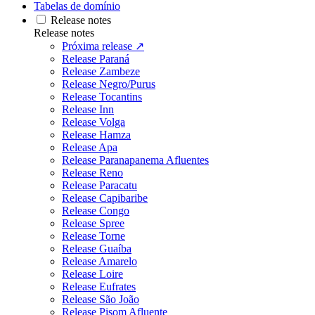
Tabelas de domínio
Release notes
Release notes
Próxima release ↗
Release Paraná
Release Zambeze
Release Negro/Purus
Release Tocantins
Release Inn
Release Volga
Release Hamza
Release Apa
Release Paranapanema Afluentes
Release Reno
Release Paracatu
Release Capibaribe
Release Congo
Release Spree
Release Torne
Release Guaíba
Release Amarelo
Release Loire
Release Eufrates
Release São João
Release Pisom Afluente