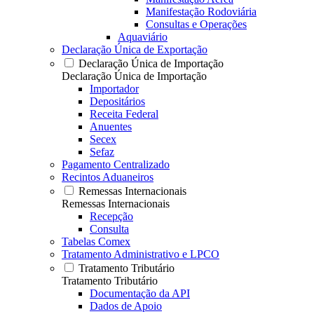
Manifestação Rodoviária
Consultas e Operações
Aquaviário
Declaração Única de Exportação
Declaração Única de Importação
Declaração Única de Importação
Importador
Depositários
Receita Federal
Anuentes
Secex
Sefaz
Pagamento Centralizado
Recintos Aduaneiros
Remessas Internacionais
Remessas Internacionais
Recepção
Consulta
Tabelas Comex
Tratamento Administrativo e LPCO
Tratamento Tributário
Tratamento Tributário
Documentação da API
Dados de Apoio