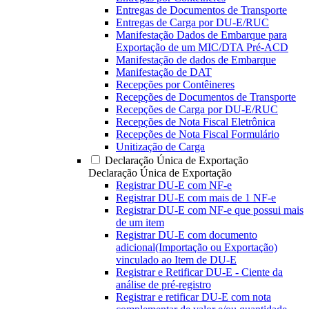
Entregas de Documentos de Transporte
Entregas de Carga por DU-E/RUC
Manifestação Dados de Embarque para
Exportação de um MIC/DTA Pré-ACD
Manifestação de dados de Embarque
Manifestação de DAT
Recepções por Contêineres
Recepções de Documentos de Transporte
Recepções de Carga por DU-E/RUC
Recepções de Nota Fiscal Eletrônica
Recepções de Nota Fiscal Formulário
Unitização de Carga
Declaração Única de Exportação
Declaração Única de Exportação
Registrar DU-E com NF-e
Registrar DU-E com mais de 1 NF-e
Registrar DU-E com NF-e que possui mais
de um item
Registrar DU-E com documento
adicional(Importação ou Exportação)
vinculado ao Item de DU-E
Registrar e Retificar DU-E - Ciente da
análise de pré-registro
Registrar e retificar DU-E com nota