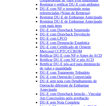
complementar de valor e/ou quantidade
Registrar e retificar DU-E com atributos
DU-E com NF-e possuindo notas
referenciadas (Notas de Remessa)
Registrar DU-E de Embarque Antecipado
Registrar DU-E de Embarque Antecipado
com mais itens
DU-E com Drawback Suspensão
DU-E com Drawback Devolução
DU-E com LPCO
DU-E com Depuração Estatística
DU-E com Certificado de Origem
Mercosul CCPTC/CCROM
Retificar DU-E com NF-e Antes do ACD
Retificar DU-E com NF-e pós ACD
Retificar DU-E pós-acd para diminuição
de valor e quantidade
DU-E com Tratamento Tributário
DU-E com Operação Consorciada
DU-E sem nota com Detalhamento de
Operação diferente de Embarque
Antecipado
DU-E com Drawback Isenção - Vincular
Ato Concessório após averbação
DU-E sem Nota Completa