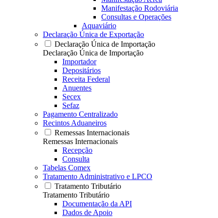
Manifestação Rodoviária
Consultas e Operações
Aquaviário
Declaração Única de Exportação
Declaração Única de Importação
Declaração Única de Importação
Importador
Depositários
Receita Federal
Anuentes
Secex
Sefaz
Pagamento Centralizado
Recintos Aduaneiros
Remessas Internacionais
Remessas Internacionais
Recepção
Consulta
Tabelas Comex
Tratamento Administrativo e LPCO
Tratamento Tributário
Tratamento Tributário
Documentação da API
Dados de Apoio