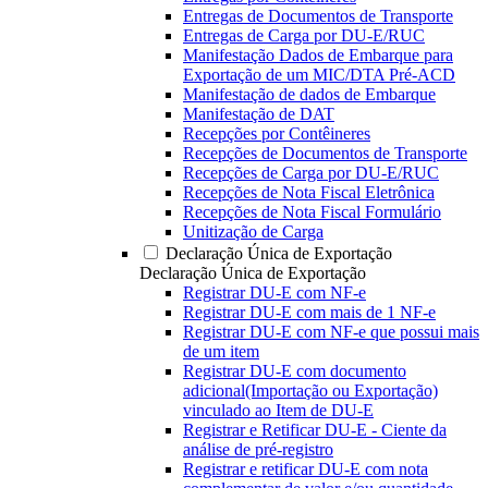
Entregas de Documentos de Transporte
Entregas de Carga por DU-E/RUC
Manifestação Dados de Embarque para
Exportação de um MIC/DTA Pré-ACD
Manifestação de dados de Embarque
Manifestação de DAT
Recepções por Contêineres
Recepções de Documentos de Transporte
Recepções de Carga por DU-E/RUC
Recepções de Nota Fiscal Eletrônica
Recepções de Nota Fiscal Formulário
Unitização de Carga
Declaração Única de Exportação
Declaração Única de Exportação
Registrar DU-E com NF-e
Registrar DU-E com mais de 1 NF-e
Registrar DU-E com NF-e que possui mais
de um item
Registrar DU-E com documento
adicional(Importação ou Exportação)
vinculado ao Item de DU-E
Registrar e Retificar DU-E - Ciente da
análise de pré-registro
Registrar e retificar DU-E com nota