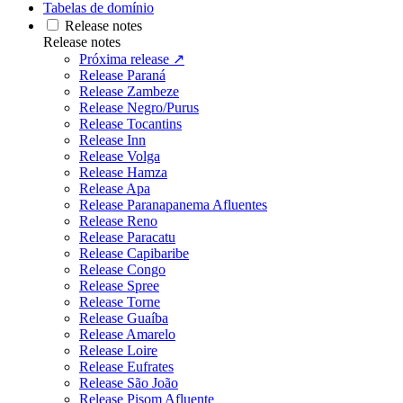
Tabelas de domínio
Release notes
Release notes
Próxima release ↗
Release Paraná
Release Zambeze
Release Negro/Purus
Release Tocantins
Release Inn
Release Volga
Release Hamza
Release Apa
Release Paranapanema Afluentes
Release Reno
Release Paracatu
Release Capibaribe
Release Congo
Release Spree
Release Torne
Release Guaíba
Release Amarelo
Release Loire
Release Eufrates
Release São João
Release Pisom Afluente