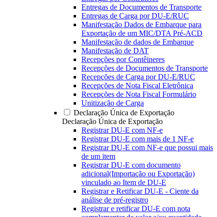
Entregas de Documentos de Transporte
Entregas de Carga por DU-E/RUC
Manifestação Dados de Embarque para
Exportação de um MIC/DTA Pré-ACD
Manifestação de dados de Embarque
Manifestação de DAT
Recepções por Contêineres
Recepções de Documentos de Transporte
Recepções de Carga por DU-E/RUC
Recepções de Nota Fiscal Eletrônica
Recepções de Nota Fiscal Formulário
Unitização de Carga
Declaração Única de Exportação
Declaração Única de Exportação
Registrar DU-E com NF-e
Registrar DU-E com mais de 1 NF-e
Registrar DU-E com NF-e que possui mais
de um item
Registrar DU-E com documento
adicional(Importação ou Exportação)
vinculado ao Item de DU-E
Registrar e Retificar DU-E - Ciente da
análise de pré-registro
Registrar e retificar DU-E com nota