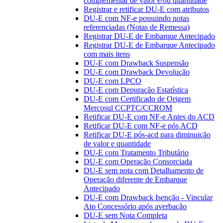
complementar de valor e/ou quantidade
Registrar e retificar DU-E com atributos
DU-E com NF-e possuindo notas
referenciadas (Notas de Remessa)
Registrar DU-E de Embarque Antecipado
Registrar DU-E de Embarque Antecipado
com mais itens
DU-E com Drawback Suspensão
DU-E com Drawback Devolução
DU-E com LPCO
DU-E com Depuração Estatística
DU-E com Certificado de Origem
Mercosul CCPTC/CCROM
Retificar DU-E com NF-e Antes do ACD
Retificar DU-E com NF-e pós ACD
Retificar DU-E pós-acd para diminuição
de valor e quantidade
DU-E com Tratamento Tributário
DU-E com Operação Consorciada
DU-E sem nota com Detalhamento de
Operação diferente de Embarque
Antecipado
DU-E com Drawback Isenção - Vincular
Ato Concessório após averbação
DU-E sem Nota Completa