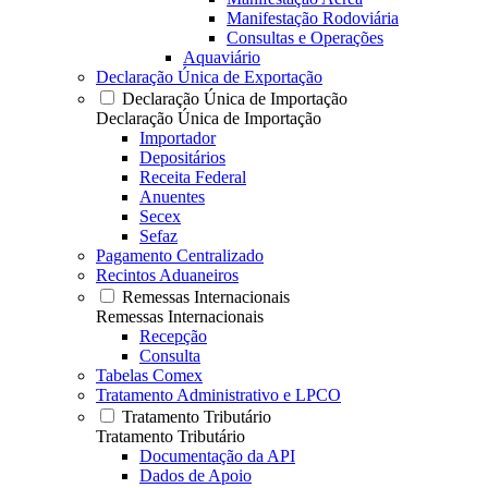
Manifestação Rodoviária
Consultas e Operações
Aquaviário
Declaração Única de Exportação
Declaração Única de Importação
Declaração Única de Importação
Importador
Depositários
Receita Federal
Anuentes
Secex
Sefaz
Pagamento Centralizado
Recintos Aduaneiros
Remessas Internacionais
Remessas Internacionais
Recepção
Consulta
Tabelas Comex
Tratamento Administrativo e LPCO
Tratamento Tributário
Tratamento Tributário
Documentação da API
Dados de Apoio