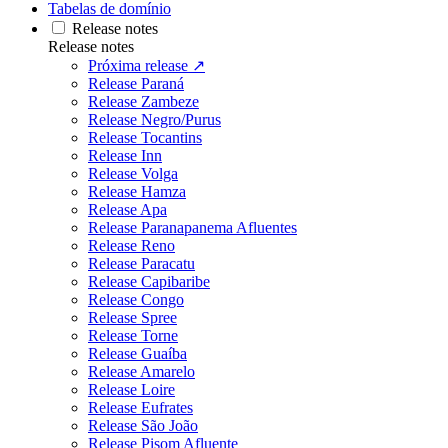
Tabelas de domínio
Release notes
Release notes
Próxima release ↗
Release Paraná
Release Zambeze
Release Negro/Purus
Release Tocantins
Release Inn
Release Volga
Release Hamza
Release Apa
Release Paranapanema Afluentes
Release Reno
Release Paracatu
Release Capibaribe
Release Congo
Release Spree
Release Torne
Release Guaíba
Release Amarelo
Release Loire
Release Eufrates
Release São João
Release Pisom Afluente