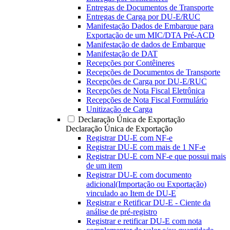
Entregas de Documentos de Transporte
Entregas de Carga por DU-E/RUC
Manifestação Dados de Embarque para
Exportação de um MIC/DTA Pré-ACD
Manifestação de dados de Embarque
Manifestação de DAT
Recepções por Contêineres
Recepções de Documentos de Transporte
Recepções de Carga por DU-E/RUC
Recepções de Nota Fiscal Eletrônica
Recepções de Nota Fiscal Formulário
Unitização de Carga
Declaração Única de Exportação
Declaração Única de Exportação
Registrar DU-E com NF-e
Registrar DU-E com mais de 1 NF-e
Registrar DU-E com NF-e que possui mais
de um item
Registrar DU-E com documento
adicional(Importação ou Exportação)
vinculado ao Item de DU-E
Registrar e Retificar DU-E - Ciente da
análise de pré-registro
Registrar e retificar DU-E com nota