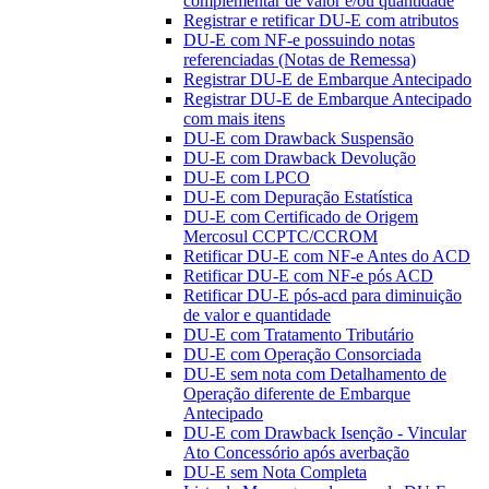
complementar de valor e/ou quantidade
Registrar e retificar DU-E com atributos
DU-E com NF-e possuindo notas
referenciadas (Notas de Remessa)
Registrar DU-E de Embarque Antecipado
Registrar DU-E de Embarque Antecipado
com mais itens
DU-E com Drawback Suspensão
DU-E com Drawback Devolução
DU-E com LPCO
DU-E com Depuração Estatística
DU-E com Certificado de Origem
Mercosul CCPTC/CCROM
Retificar DU-E com NF-e Antes do ACD
Retificar DU-E com NF-e pós ACD
Retificar DU-E pós-acd para diminuição
de valor e quantidade
DU-E com Tratamento Tributário
DU-E com Operação Consorciada
DU-E sem nota com Detalhamento de
Operação diferente de Embarque
Antecipado
DU-E com Drawback Isenção - Vincular
Ato Concessório após averbação
DU-E sem Nota Completa