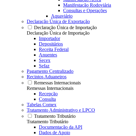
Manifestação Rodoviária
Consultas e Operações
Aquaviário
Declaração Única de Exportação
Declaração Única de Importação
Declaração Única de Importação
Importador
Depositários
Receita Federal
Anuentes
Secex
Sefaz
Pagamento Centralizado
Recintos Aduaneiros
Remessas Internacionais
Remessas Internacionais
Recepção
Consulta
Tabelas Comex
Tratamento Administrativo e LPCO
Tratamento Tributário
Tratamento Tributário
Documentação da API
Dados de Apoio