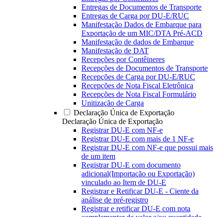
Entregas de Documentos de Transporte
Entregas de Carga por DU-E/RUC
Manifestação Dados de Embarque para
Exportação de um MIC/DTA Pré-ACD
Manifestação de dados de Embarque
Manifestação de DAT
Recepções por Contêineres
Recepções de Documentos de Transporte
Recepções de Carga por DU-E/RUC
Recepções de Nota Fiscal Eletrônica
Recepções de Nota Fiscal Formulário
Unitização de Carga
Declaração Única de Exportação
Declaração Única de Exportação
Registrar DU-E com NF-e
Registrar DU-E com mais de 1 NF-e
Registrar DU-E com NF-e que possui mais
de um item
Registrar DU-E com documento
adicional(Importação ou Exportação)
vinculado ao Item de DU-E
Registrar e Retificar DU-E - Ciente da
análise de pré-registro
Registrar e retificar DU-E com nota