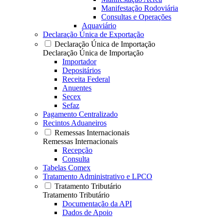
Manifestação Rodoviária
Consultas e Operações
Aquaviário
Declaração Única de Exportação
Declaração Única de Importação
Declaração Única de Importação
Importador
Depositários
Receita Federal
Anuentes
Secex
Sefaz
Pagamento Centralizado
Recintos Aduaneiros
Remessas Internacionais
Remessas Internacionais
Recepção
Consulta
Tabelas Comex
Tratamento Administrativo e LPCO
Tratamento Tributário
Tratamento Tributário
Documentação da API
Dados de Apoio