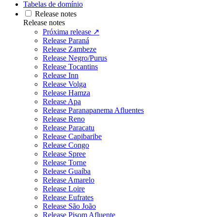
Tabelas de domínio
Release notes
Release notes
Próxima release ↗
Release Paraná
Release Zambeze
Release Negro/Purus
Release Tocantins
Release Inn
Release Volga
Release Hamza
Release Apa
Release Paranapanema Afluentes
Release Reno
Release Paracatu
Release Capibaribe
Release Congo
Release Spree
Release Torne
Release Guaíba
Release Amarelo
Release Loire
Release Eufrates
Release São João
Release Pisom Afluente