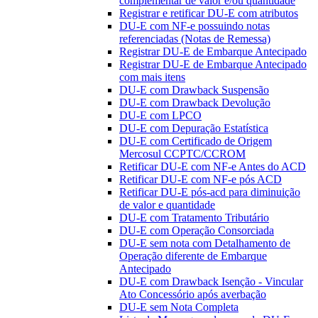
complementar de valor e/ou quantidade
Registrar e retificar DU-E com atributos
DU-E com NF-e possuindo notas
referenciadas (Notas de Remessa)
Registrar DU-E de Embarque Antecipado
Registrar DU-E de Embarque Antecipado
com mais itens
DU-E com Drawback Suspensão
DU-E com Drawback Devolução
DU-E com LPCO
DU-E com Depuração Estatística
DU-E com Certificado de Origem
Mercosul CCPTC/CCROM
Retificar DU-E com NF-e Antes do ACD
Retificar DU-E com NF-e pós ACD
Retificar DU-E pós-acd para diminuição
de valor e quantidade
DU-E com Tratamento Tributário
DU-E com Operação Consorciada
DU-E sem nota com Detalhamento de
Operação diferente de Embarque
Antecipado
DU-E com Drawback Isenção - Vincular
Ato Concessório após averbação
DU-E sem Nota Completa