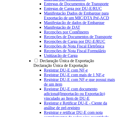
Entregas de Documentos de Transporte
Entregas de Carga por DU-E/RUC
Manifestação Dados de Embarque para
Exportação de um MIC/DTA Pré-ACD
Manifestação de dados de Embarque
Manifestação de DAT
Recepções por Contêineres
Recepções de Documentos de Transporte
Recepções de Carga por DU-E/RUC
Recepções de Nota Fiscal Eletrônica
Recepções de Nota Fiscal Formulário
Unitização de Carga
Declaração Única de Exportação
Declaração Única de Exportação
Registrar DU-E com NF-e
Registrar DU-E com mais de 1 NF-e
Registrar DU-E com NF-e que possui mais
de um item
Registrar DU-E com documento
adicional(Importação ou Exportação)
vinculado ao Item de DU-E
Registrar e Retificar DU-E - Ciente da
análise de pré-registro
Registrar e retificar DU-E com nota