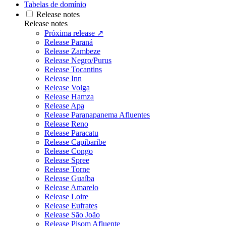
Tabelas de domínio
Release notes
Release notes
Próxima release ↗
Release Paraná
Release Zambeze
Release Negro/Purus
Release Tocantins
Release Inn
Release Volga
Release Hamza
Release Apa
Release Paranapanema Afluentes
Release Reno
Release Paracatu
Release Capibaribe
Release Congo
Release Spree
Release Torne
Release Guaíba
Release Amarelo
Release Loire
Release Eufrates
Release São João
Release Pisom Afluente