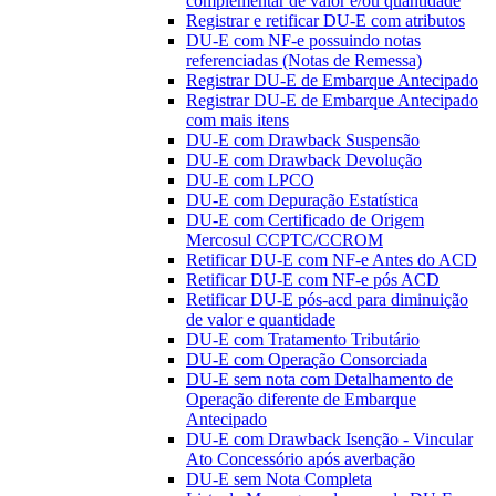
complementar de valor e/ou quantidade
Registrar e retificar DU-E com atributos
DU-E com NF-e possuindo notas
referenciadas (Notas de Remessa)
Registrar DU-E de Embarque Antecipado
Registrar DU-E de Embarque Antecipado
com mais itens
DU-E com Drawback Suspensão
DU-E com Drawback Devolução
DU-E com LPCO
DU-E com Depuração Estatística
DU-E com Certificado de Origem
Mercosul CCPTC/CCROM
Retificar DU-E com NF-e Antes do ACD
Retificar DU-E com NF-e pós ACD
Retificar DU-E pós-acd para diminuição
de valor e quantidade
DU-E com Tratamento Tributário
DU-E com Operação Consorciada
DU-E sem nota com Detalhamento de
Operação diferente de Embarque
Antecipado
DU-E com Drawback Isenção - Vincular
Ato Concessório após averbação
DU-E sem Nota Completa