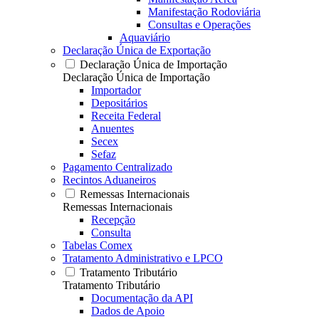
Manifestação Rodoviária
Consultas e Operações
Aquaviário
Declaração Única de Exportação
Declaração Única de Importação
Declaração Única de Importação
Importador
Depositários
Receita Federal
Anuentes
Secex
Sefaz
Pagamento Centralizado
Recintos Aduaneiros
Remessas Internacionais
Remessas Internacionais
Recepção
Consulta
Tabelas Comex
Tratamento Administrativo e LPCO
Tratamento Tributário
Tratamento Tributário
Documentação da API
Dados de Apoio