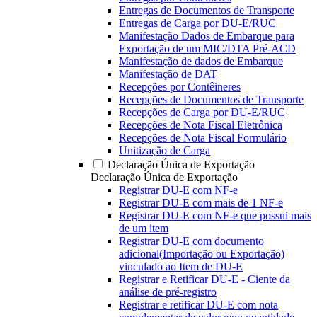
Entregas de Documentos de Transporte
Entregas de Carga por DU-E/RUC
Manifestação Dados de Embarque para
Exportação de um MIC/DTA Pré-ACD
Manifestação de dados de Embarque
Manifestação de DAT
Recepções por Contêineres
Recepções de Documentos de Transporte
Recepções de Carga por DU-E/RUC
Recepções de Nota Fiscal Eletrônica
Recepções de Nota Fiscal Formulário
Unitização de Carga
Declaração Única de Exportação
Declaração Única de Exportação
Registrar DU-E com NF-e
Registrar DU-E com mais de 1 NF-e
Registrar DU-E com NF-e que possui mais
de um item
Registrar DU-E com documento
adicional(Importação ou Exportação)
vinculado ao Item de DU-E
Registrar e Retificar DU-E - Ciente da
análise de pré-registro
Registrar e retificar DU-E com nota