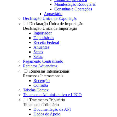
Manifestação Rodoviária
Consultas e Operações
Aquaviário
Declaração Única de Exportação
Declaração Única de Importação
Declaração Única de Importação
Importador
Depositários
Receita Federal
Anuentes
Secex
Sefaz
Pagamento Centralizado
Recintos Aduaneiros
Remessas Internacionais
Remessas Internacionais
Recepção
Consulta
Tabelas Comex
Tratamento Administrativo e LPCO
Tratamento Tributário
Tratamento Tributário
Documentação da API
Dados de Apoio