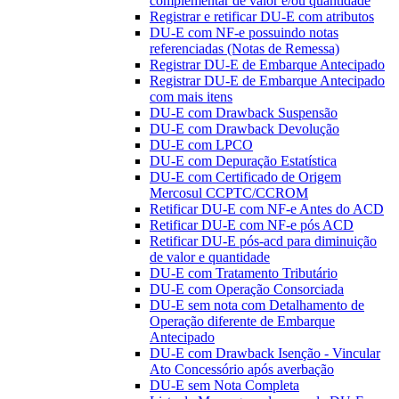
complementar de valor e/ou quantidade
Registrar e retificar DU-E com atributos
DU-E com NF-e possuindo notas
referenciadas (Notas de Remessa)
Registrar DU-E de Embarque Antecipado
Registrar DU-E de Embarque Antecipado
com mais itens
DU-E com Drawback Suspensão
DU-E com Drawback Devolução
DU-E com LPCO
DU-E com Depuração Estatística
DU-E com Certificado de Origem
Mercosul CCPTC/CCROM
Retificar DU-E com NF-e Antes do ACD
Retificar DU-E com NF-e pós ACD
Retificar DU-E pós-acd para diminuição
de valor e quantidade
DU-E com Tratamento Tributário
DU-E com Operação Consorciada
DU-E sem nota com Detalhamento de
Operação diferente de Embarque
Antecipado
DU-E com Drawback Isenção - Vincular
Ato Concessório após averbação
DU-E sem Nota Completa