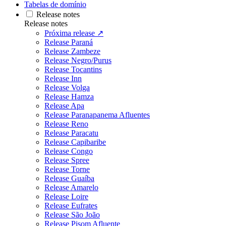
Tabelas de domínio
Release notes
Release notes
Próxima release ↗
Release Paraná
Release Zambeze
Release Negro/Purus
Release Tocantins
Release Inn
Release Volga
Release Hamza
Release Apa
Release Paranapanema Afluentes
Release Reno
Release Paracatu
Release Capibaribe
Release Congo
Release Spree
Release Torne
Release Guaíba
Release Amarelo
Release Loire
Release Eufrates
Release São João
Release Pisom Afluente