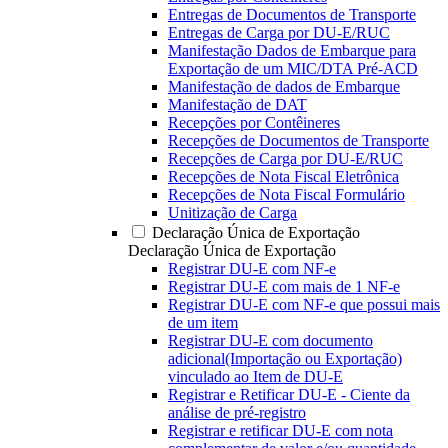
Entregas de Documentos de Transporte
Entregas de Carga por DU-E/RUC
Manifestação Dados de Embarque para
Exportação de um MIC/DTA Pré-ACD
Manifestação de dados de Embarque
Manifestação de DAT
Recepções por Contêineres
Recepções de Documentos de Transporte
Recepções de Carga por DU-E/RUC
Recepções de Nota Fiscal Eletrônica
Recepções de Nota Fiscal Formulário
Unitização de Carga
Declaração Única de Exportação
Declaração Única de Exportação
Registrar DU-E com NF-e
Registrar DU-E com mais de 1 NF-e
Registrar DU-E com NF-e que possui mais
de um item
Registrar DU-E com documento
adicional(Importação ou Exportação)
vinculado ao Item de DU-E
Registrar e Retificar DU-E - Ciente da
análise de pré-registro
Registrar e retificar DU-E com nota