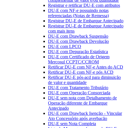
complementar de valor e/ou quantidade
Registrar e retificar DU-E com atributos
DU-E com NF-e possuindo notas
referenciadas (Notas de Remessa)
Registrar DU-E de Embarque Antecipado
Registrar DU-E de Embarque Antecipado
com mais itens
DU-E com Drawback Suspensão
DU-E com Drawback Devolução
DU-E com LPCO
DU-E com Depuração Estatística
DU-E com Certificado de Origem
Mercosul CCPTC/CCROM
Retificar DU-E com NF-e Antes do ACD
Retificar DU-E com NF-e pós ACD
Retificar DU-E pós-acd para diminuição
de valor e quantidade
DU-E com Tratamento Tributário
DU-E com Operação Consorciada
DU-E sem nota com Detalhamento de
Operação diferente de Embarque
Antecipado
DU-E com Drawback Isenção - Vincular
Ato Concessório após averbação
DU-E sem Nota Completa