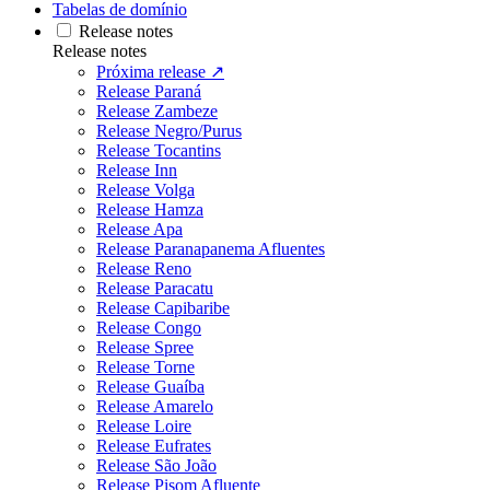
Tabelas de domínio
Release notes
Release notes
Próxima release ↗
Release Paraná
Release Zambeze
Release Negro/Purus
Release Tocantins
Release Inn
Release Volga
Release Hamza
Release Apa
Release Paranapanema Afluentes
Release Reno
Release Paracatu
Release Capibaribe
Release Congo
Release Spree
Release Torne
Release Guaíba
Release Amarelo
Release Loire
Release Eufrates
Release São João
Release Pisom Afluente