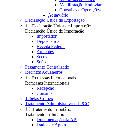
Manifestação Rodoviária
Consultas e Operações
Aquaviário
Declaração Única de Exportação
Declaração Única de Importação
Declaração Única de Importação
Importador
Depositários
Receita Federal
Anuentes
Secex
Sefaz
Pagamento Centralizado
Recintos Aduaneiros
Remessas Internacionais
Remessas Internacionais
Recepção
Consulta
Tabelas Comex
Tratamento Administrativo e LPCO
Tratamento Tributário
Tratamento Tributário
Documentação da API
Dados de Apoio