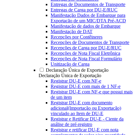
Entregas de Documentos de Transporte
Entregas de Carga por DU-E/RUC
Manifestação Dados de Embarque para
Exportação de um MIC/DTA Pré-ACD
Manifestação de dados de Embarque
Manifestação de DAT
Recepções por Contêineres
Recepções de Documentos de Transporte
Recepções de Carga por DU-E/RUC
Recepções de Nota Fiscal Eletrônica
Recepções de Nota Fiscal Formulário
Unitização de Carga
Declaração Única de Exportação
Declaração Única de Exportação
Registrar DU-E com NF-e
Registrar DU-E com mais de 1 NF-e
Registrar DU-E com NF-e que possui mais
de um item
Registrar DU-E com documento
adicional(Importação ou Exportação)
vinculado ao Item de DU-E
Registrar e Retificar DU-E - Ciente da
análise de pré-registro
Registrar e retificar DU-E com nota