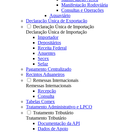
Manifestação Rodoviária
Consultas e Operações
Aquaviário
Declaração Única de Exportação
Declaração Única de Importação
Declaração Única de Importação
Importador
Depositários
Receita Federal
Anuentes
Secex
Sefaz
Pagamento Centralizado
Recintos Aduaneiros
Remessas Internacionais
Remessas Internacionais
Recepção
Consulta
Tabelas Comex
Tratamento Administrativo e LPCO
Tratamento Tributário
Tratamento Tributário
Documentação da API
Dados de Apoio