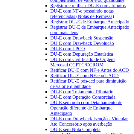
complementar de valor e/ou quantidade
Registrar e retificar DU-E com atributos
DU-E com NF-e possuindo notas
referenciadas (Notas de Remessa)
Registrar DU-E de Embarque Antecipado
Registrar DU-E de Embarque Antecipado
com mais itens
DU-E com Drawback Suspensão
DU-E com Drawback Devolução
DU-E com LPCO
DU-E com Depuração Estatística
DU-E com Certificado de Origem
Mercosul CCPTC/CCROM
Retificar DU-E com NF-e Antes do ACD
Retificar DU-E com NF-e pós ACD
Retificar DU-E pós-acd para diminuição
de valor e quantidade
DU-E com Tratamento Tributário
DU-E com Operação Consorciada
DU-E sem nota com Detalhamento de
Operação diferente de Embarque
Antecipado
DU-E com Drawback Isenção - Vincular
Ato Concessório após averbação
DU-E sem Nota Completa