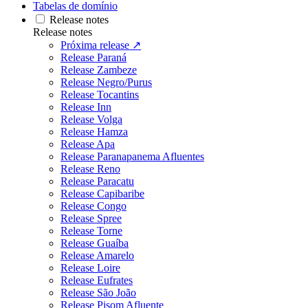
Tabelas de domínio
Release notes
Release notes
Próxima release ↗
Release Paraná
Release Zambeze
Release Negro/Purus
Release Tocantins
Release Inn
Release Volga
Release Hamza
Release Apa
Release Paranapanema Afluentes
Release Reno
Release Paracatu
Release Capibaribe
Release Congo
Release Spree
Release Torne
Release Guaíba
Release Amarelo
Release Loire
Release Eufrates
Release São João
Release Pisom Afluente