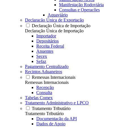
Manifestação Rodoviária
Consultas e Operações
Aquaviário
Declaração Única de Exportação
Declaração Única de Importação
Declaração Única de Importação
Importador
Depositários
Receita Federal
Anuentes
Secex
Sefaz
Pagamento Centralizado
Recintos Aduaneiros
Remessas Internacionais
Remessas Internacionais
Recepção
Consulta
Tabelas Comex
Tratamento Administrativo e LPCO
Tratamento Tributário
Tratamento Tributário
Documentação da API
Dados de Apoio