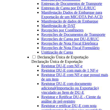
Entregas de Documentos de Transporte
Entregas de Carga por DU-E/RUC
Manifestação Dados de Embarque para
Exportação de um MIC/DTA Pré-ACD
Manifestação de dados de Embarque
Manifestação de DAT
Recepções por Contêineres
Recepções de Documentos de Transporte
Recepções de Carga por DU-E/RUC
Recepções de Nota Fiscal Eletrônica
Recepções de Nota Fiscal Formulário
Unitização de Carga
Declaração Única de Exportação
Declaração Única de Exportação
Registrar DU-E com NF-e
Registrar DU-E com mais de 1 NF-e
Registrar DU-E com NF-e que possui mais
de um item
Registrar DU-E com documento
adicional(Importação ou Exportação)
vinculado ao Item de DU-E
Registrar e Retificar DU-E - Ciente da
análise de pré-registro
Registrar e retificar DU-E com nota