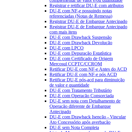
complementar de valor e/ou quantidade
Registrar e retificar DU-E com atributos
DU-E com NF-e possuindo notas
referenciadas (Notas de Remessa)
Registrar DU-E de Embarque Antecipado
Registrar DU-E de Embarque Antecipado
com mais itens
DU-E com Drawback Suspensão
DU-E com Drawback Devolução
DU-E com LPCO
DU-E com Depuração Estatística
DU-E com Certificado de Origem
Mercosul CCPTC/CCROM
Retificar DU-E com NF-e Antes do ACD
Retificar DU-E com NF-e pós ACD
Retificar DU-E pós-acd para diminuição
de valor e quantidade
DU-E com Tratamento Tributário
DU-E com Operação Consorciada
DU-E sem nota com Detalhamento de
Operação diferente de Embarque
Antecipado
DU-E com Drawback Isenção - Vincular
Ato Concessório após averbação
DU-E sem Nota Completa