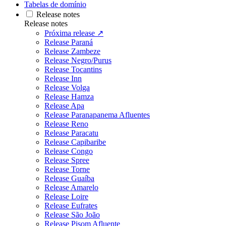
Tabelas de domínio
Release notes
Release notes
Próxima release ↗
Release Paraná
Release Zambeze
Release Negro/Purus
Release Tocantins
Release Inn
Release Volga
Release Hamza
Release Apa
Release Paranapanema Afluentes
Release Reno
Release Paracatu
Release Capibaribe
Release Congo
Release Spree
Release Torne
Release Guaíba
Release Amarelo
Release Loire
Release Eufrates
Release São João
Release Pisom Afluente