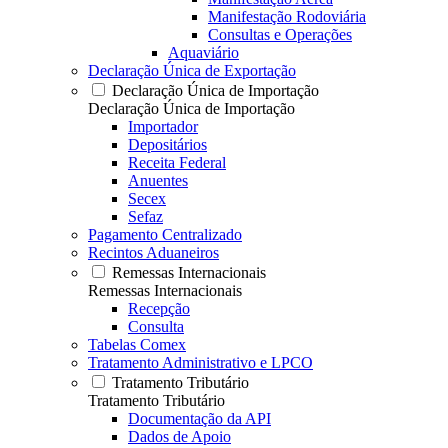
Manifestação Rodoviária
Consultas e Operações
Aquaviário
Declaração Única de Exportação
Declaração Única de Importação
Declaração Única de Importação
Importador
Depositários
Receita Federal
Anuentes
Secex
Sefaz
Pagamento Centralizado
Recintos Aduaneiros
Remessas Internacionais
Remessas Internacionais
Recepção
Consulta
Tabelas Comex
Tratamento Administrativo e LPCO
Tratamento Tributário
Tratamento Tributário
Documentação da API
Dados de Apoio