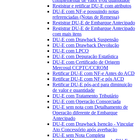
complementar de valor e/ou quantidade
Registrar e retificar DU-E com atributos
DU-E com NF-e possuindo notas
referenciadas (Notas de Remessa)
Registrar DU-E de Embarque Antecipado
Registrar DU-E de Embarque Antecipado
com mais itens
DU-E com Drawback Suspensão
DU-E com Drawback Devolução
DU-E com LPCO
DU-E com Depuração Estatística
DU-E com Certificado de Origem
Mercosul CCPTC/CCROM
Retificar DU-E com NF-e Antes do ACD
Retificar DU-E com NF-e pós ACD
Retificar DU-E pós-acd para diminuição
de valor e quantidade
DU-E com Tratamento Tributário
DU-E com Operação Consorciada
DU-E sem nota com Detalhamento de
Operação diferente de Embarque
Antecipado
DU-E com Drawback Isenção - Vincular
Ato Concessório após averbação
DU-E sem Nota Completa