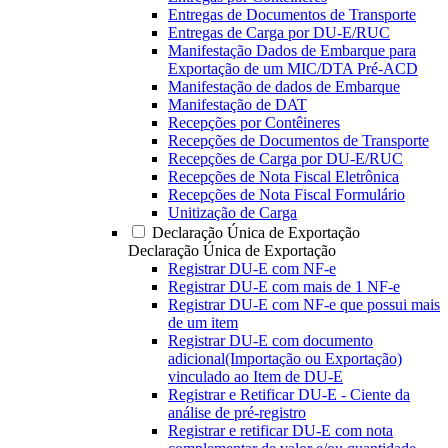
Entregas de Documentos de Transporte
Entregas de Carga por DU-E/RUC
Manifestação Dados de Embarque para
Exportação de um MIC/DTA Pré-ACD
Manifestação de dados de Embarque
Manifestação de DAT
Recepções por Contêineres
Recepções de Documentos de Transporte
Recepções de Carga por DU-E/RUC
Recepções de Nota Fiscal Eletrônica
Recepções de Nota Fiscal Formulário
Unitização de Carga
Declaração Única de Exportação
Declaração Única de Exportação
Registrar DU-E com NF-e
Registrar DU-E com mais de 1 NF-e
Registrar DU-E com NF-e que possui mais
de um item
Registrar DU-E com documento
adicional(Importação ou Exportação)
vinculado ao Item de DU-E
Registrar e Retificar DU-E - Ciente da
análise de pré-registro
Registrar e retificar DU-E com nota