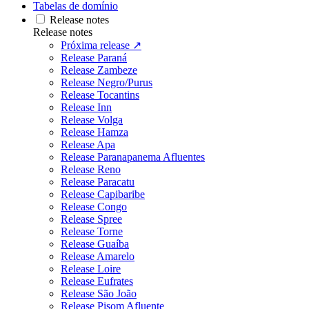
Tabelas de domínio
Release notes
Release notes
Próxima release ↗
Release Paraná
Release Zambeze
Release Negro/Purus
Release Tocantins
Release Inn
Release Volga
Release Hamza
Release Apa
Release Paranapanema Afluentes
Release Reno
Release Paracatu
Release Capibaribe
Release Congo
Release Spree
Release Torne
Release Guaíba
Release Amarelo
Release Loire
Release Eufrates
Release São João
Release Pisom Afluente