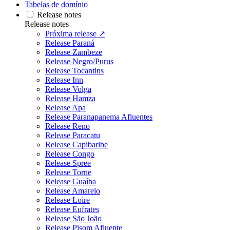
Tabelas de domínio
Release notes
Release notes
Próxima release ↗
Release Paraná
Release Zambeze
Release Negro/Purus
Release Tocantins
Release Inn
Release Volga
Release Hamza
Release Apa
Release Paranapanema Afluentes
Release Reno
Release Paracatu
Release Capibaribe
Release Congo
Release Spree
Release Torne
Release Guaíba
Release Amarelo
Release Loire
Release Eufrates
Release São João
Release Pisom Afluente