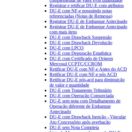
complementar de valor e/ou quantidade
Registrar e retificar DU-E com atributos
DU-E com NF-e possuindo notas
referenciadas (Notas de Remessa)
Registrar DU-E de Embarque Antecipado
Registrar DU-E de Embarque Antecipado
com mais itens
DU-E com Drawback Suspensão
DU-E com Drawback Devolução
DU-E com LPCO
DU-E com Depuração Estatística
DU-E com Certificado de Origem
Mercosul CCPTC/CCROM
Retificar DU-E com NF-e Antes do ACD
Retificar DU-E com NF-e pós ACD
Retificar DU-E pós-acd para diminuição
de valor e quantidade
DU-E com Tratamento Tributário
DU-E com Operação Consorciada
DU-E sem nota com Detalhamento de
Operação diferente de Embarque
Antecipado
DU-E com Drawback Isenção - Vincular
Ato Concessório após averbação
DU-E sem Nota Completa