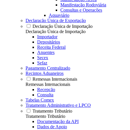
Manifestação Rodoviária
Consultas e Operações
Aquaviário
Declaração Única de Exportação
Declaração Única de Importação
Declaração Única de Importação
Importador
Depositários
Receita Federal
Anuentes
Secex
Sefaz
Pagamento Centralizado
Recintos Aduaneiros
Remessas Internacionais
Remessas Internacionais
Recepção
Consulta
Tabelas Comex
Tratamento Administrativo e LPCO
Tratamento Tributário
Tratamento Tributário
Documentação da API
Dados de Apoio