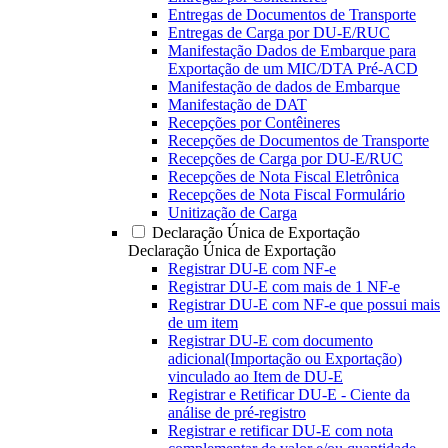
Entregas de Documentos de Transporte
Entregas de Carga por DU-E/RUC
Manifestação Dados de Embarque para
Exportação de um MIC/DTA Pré-ACD
Manifestação de dados de Embarque
Manifestação de DAT
Recepções por Contêineres
Recepções de Documentos de Transporte
Recepções de Carga por DU-E/RUC
Recepções de Nota Fiscal Eletrônica
Recepções de Nota Fiscal Formulário
Unitização de Carga
Declaração Única de Exportação
Declaração Única de Exportação
Registrar DU-E com NF-e
Registrar DU-E com mais de 1 NF-e
Registrar DU-E com NF-e que possui mais
de um item
Registrar DU-E com documento
adicional(Importação ou Exportação)
vinculado ao Item de DU-E
Registrar e Retificar DU-E - Ciente da
análise de pré-registro
Registrar e retificar DU-E com nota