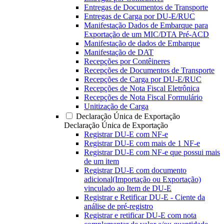
Entregas de Documentos de Transporte
Entregas de Carga por DU-E/RUC
Manifestação Dados de Embarque para
Exportação de um MIC/DTA Pré-ACD
Manifestação de dados de Embarque
Manifestação de DAT
Recepções por Contêineres
Recepções de Documentos de Transporte
Recepções de Carga por DU-E/RUC
Recepções de Nota Fiscal Eletrônica
Recepções de Nota Fiscal Formulário
Unitização de Carga
Declaração Única de Exportação
Declaração Única de Exportação
Registrar DU-E com NF-e
Registrar DU-E com mais de 1 NF-e
Registrar DU-E com NF-e que possui mais
de um item
Registrar DU-E com documento
adicional(Importação ou Exportação)
vinculado ao Item de DU-E
Registrar e Retificar DU-E - Ciente da
análise de pré-registro
Registrar e retificar DU-E com nota