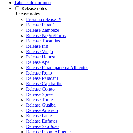
Tabelas de domínio
Release notes
Release notes
Próxima release ↗
Release Paraná
Release Zambeze
Release Negro/Purus
Release Tocantins
Release Inn
Release Volga
Release Hamza
Release Apa
Release Paranapanema Afluentes
Release Reno
Release Paracatu
Release Capibaribe
Release Congo
Release Spree
Release Torne
Release Guaíba
Release Amarelo
Release Loire
Release Eufrates
Release São João
Release Pisom Afluente