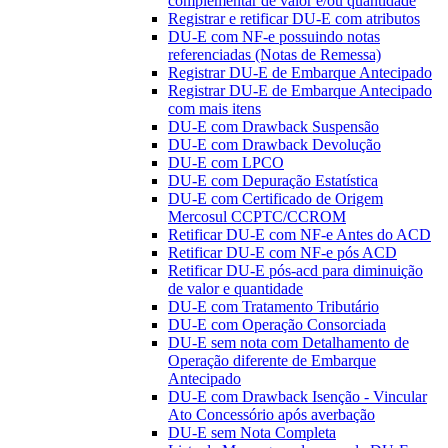
complementar de valor e/ou quantidade
Registrar e retificar DU-E com atributos
DU-E com NF-e possuindo notas
referenciadas (Notas de Remessa)
Registrar DU-E de Embarque Antecipado
Registrar DU-E de Embarque Antecipado
com mais itens
DU-E com Drawback Suspensão
DU-E com Drawback Devolução
DU-E com LPCO
DU-E com Depuração Estatística
DU-E com Certificado de Origem
Mercosul CCPTC/CCROM
Retificar DU-E com NF-e Antes do ACD
Retificar DU-E com NF-e pós ACD
Retificar DU-E pós-acd para diminuição
de valor e quantidade
DU-E com Tratamento Tributário
DU-E com Operação Consorciada
DU-E sem nota com Detalhamento de
Operação diferente de Embarque
Antecipado
DU-E com Drawback Isenção - Vincular
Ato Concessório após averbação
DU-E sem Nota Completa