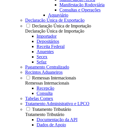
Manifestação Rodoviária
Consultas e Operações
Aquaviário
Declaração Única de Exportação
Declaração Única de Importação
Declaração Única de Importação
Importador
Depositários
Receita Federal
Anuentes
Secex
Sefaz
Pagamento Centralizado
Recintos Aduaneiros
Remessas Internacionais
Remessas Internacionais
Recepção
Consulta
Tabelas Comex
Tratamento Administrativo e LPCO
Tratamento Tributário
Tratamento Tributário
Documentação da API
Dados de Apoio